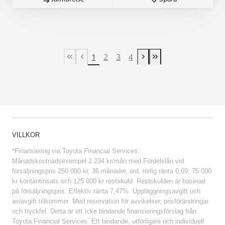
1
2
3
4
First Page
Previous page
Next page
Last Page
VILLKOR
*Finansiering via Toyota Financial Services:
Månadskostnadsexempel 2 234 kr/mån med Fördelslån vid
försäljningspris 250 000 kr, 36 månader, ord. rörlig ränta 6,69, 75 000
kr kontantinsats och 125 000 kr restskuld. Restskulden är baserad
på försäljningspris. Effektiv ränta 7,47%. Uppläggningsavgift och
aviavgift tillkommer. Med reservation för avvikelser, prisförändringar
och tryckfel. Detta är ett icke bindande finansieringsförslag från
Toyota Financial Services. Ett bindande, utförligare och individuell