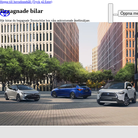
Hoppa till huvudinnehåll
(Tryck på Enter)
Begagnade bilar
Öppna m
Här hittar du begagnade Toyota-bilar hos våra auktoriserade återförsäljare.