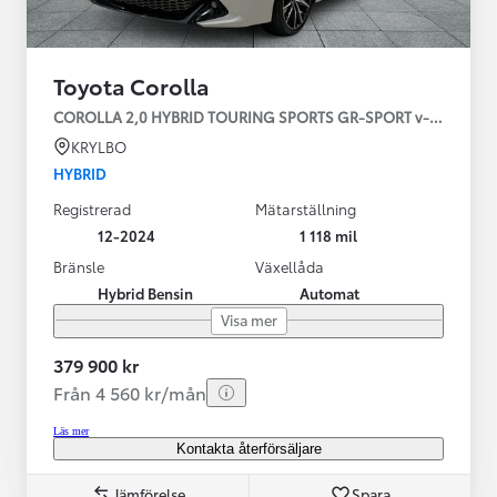
Toyota Corolla
COROLLA 2,0 HYBRID TOURING SPORTS GR-SPORT v-hjul
KRYLBO
HYBRID
Registrerad
Mätarställning
12-2024
1 118 mil
Bränsle
Växellåda
Hybrid Bensin
Automat
Visa mer
379 900 kr
Från 4 560 kr/mån
Läs mer
Kontakta återförsäljare
Jämförelse
Spara