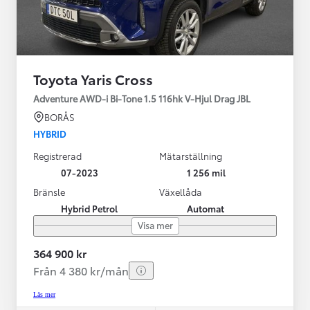
Toyota Yaris Cross
Adventure AWD-i Bi-Tone 1.5 116hk V-Hjul Drag JBL
BORÅS
HYBRID
Registrerad
Mätarställning
07-2023
1 256 mil
Bränsle
Växellåda
Hybrid Petrol
Automat
Visa mer
364 900 kr
Från 4 380 kr/mån
Läs mer