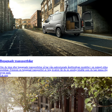
Begagnade transportbilar
Om du letar efter begagnade transportbilar så har våra auktoriserade återförsäljare modeller i en mängd olika
storlekar. Förutom en begagnad transportbil av hög kvalitet får du en smidig bilaffär som du kan känna dig
trygg med.
Läs mer