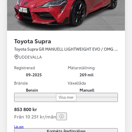
Toyota Supra
Toyota Supra GR MANUELL LIGHTWEIGHT EVO / OMG LEV! MOM
UDDEVALLA
Registrerad
Mätarställning
09-2025
269 mil
Bränsle
Växellåda
Bensin
Manuell
Visa mer
853 800 kr
Från 10 251 kr/mån
Läs mer
Kontakta återförsäljare