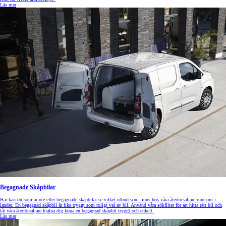
Läs mer
Begagnade Skåpbilar
Här kan du som är ute efter begagnade skåpbilar se vilket utbud som finns hos våra återförsäljare runt om i
landet. En begagnad skåpbil är lika tryggt som roligt val av bil. Använd våra sökfilter för att hitta rätt bil och
låt våra återförsäljare hjälpa dig köpa en begagnad skåpbil tryggt och enkelt.
Läs mer