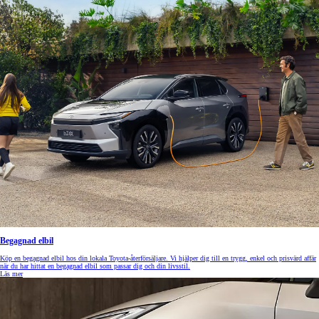
Begagnad elbil
Köp en begagnad elbil hos din lokala Toyota-återförsäljare. Vi hjälper dig till en trygg, enkel och prisvärd affär
när du har hittat en begagnad elbil som passar dig och din livsstil.
Läs mer