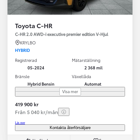
Toyota C-HR
C-HR 2.0 AWD-i executive premier edition V-Hjul
KRYLBO
HYBRID
Registrerad
Mätarställning
05-2024
2 368 mil
Bränsle
Växellåda
Hybrid Bensin
Automat
Visa mer
419 900 kr
Från 5 040 kr/mån
Läs mer
Kontakta återförsäljare