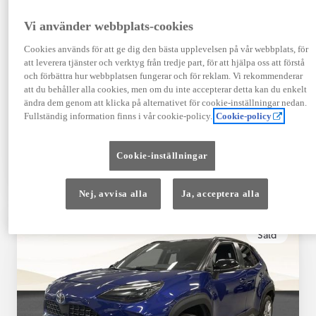
Registrerad
Mätarställning
09-2023
14 650 mil
Vi använder webbplats-cookies
Bränsle
Växellåda
Cookies används för att ge dig den bästa upplevelsen på vår webbplats, för
Hybrid Bensin
Automat
att leverera tjänster och verktyg från tredje part, för att hjälpa oss att förstå
Visa mer
och förbättra hur webbplatsen fungerar och för reklam. Vi rekommenderar
att du behåller alla cookies, men om du inte accepterar detta kan du enkelt
409 900 kr
ändra dem genom att klicka på alternativet för cookie-inställningar nedan.
Från 4 920 kr/mån
Fullständig information finns i vår cookie-policy.
Cookie-policy
Läs mer
Kontakta återförsäljare
Cookie-inställningar
Jämförelse
Spara
Nej, avvisa alla
Ja, acceptera alla
Såld