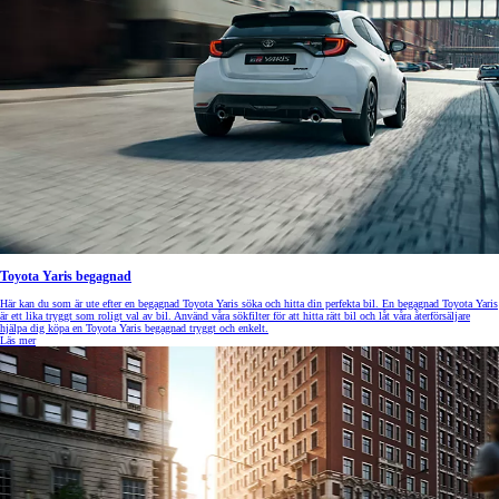
Toyota Yaris begagnad
Här kan du som är ute efter en begagnad Toyota Yaris söka och hitta din perfekta bil. En begagnad Toyota Yaris
är ett lika tryggt som roligt val av bil. Använd våra sökfilter för att hitta rätt bil och låt våra återförsäljare
hjälpa dig köpa en Toyota Yaris begagnad tryggt och enkelt.
Läs mer