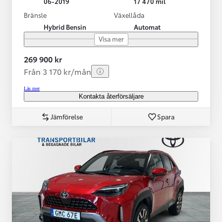
06-2019
17 470 mil
Bränsle
Växellåda
Hybrid Bensin
Automat
Visa mer
269 900 kr
Från 3 170 kr/mån
Läs mer
Kontakta återförsäljare
Jämförelse
Spara