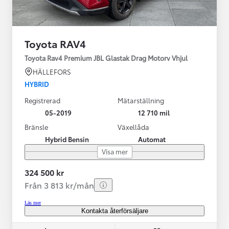
Toyota RAV4
Toyota Rav4 Premium JBL Glastak Drag Motorv Vhjul
HÄLLEFORS
HYBRID
Registrerad
Mätarställning
05-2019
12 710 mil
Bränsle
Växellåda
Hybrid Bensin
Automat
Visa mer
324 500 kr
Från 3 813 kr/mån
Läs mer
Kontakta återförsäljare