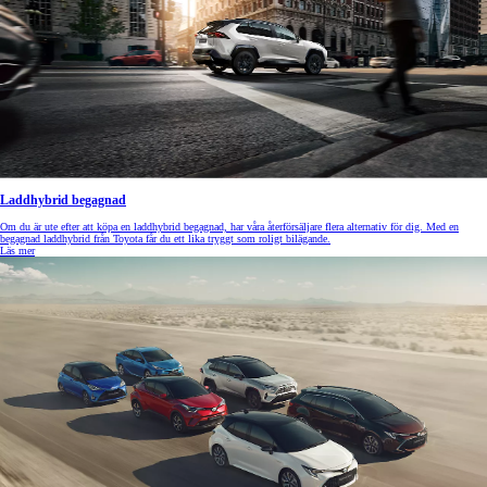
Laddhybrid begagnad
Om du är ute efter att köpa en laddhybrid begagnad, har våra återförsäljare flera alternativ för dig. Med en
begagnad laddhybrid från Toyota får du ett lika tryggt som roligt bilägande.
Läs mer