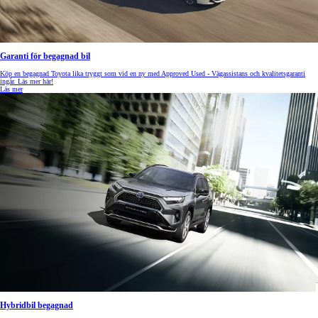
Garanti för begagnad bil
Köp en begagnad Toyota lika tryggt som vid en ny med Approved Used - Vägassistans och kvalitetsgaranti
ingår. Läs mer här!
Läs mer
Hybridbil begagnad