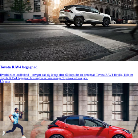
Toyota RAV4 begagnad
Hybrid eller laddhybrid – oavsett vad du är ute efter så finns det en begagnad Toyota RAV4 för dig. Köp en
Toyota RAV4 begagnad hos någon av våra många Toyota-återförsäljare.
Läs mer