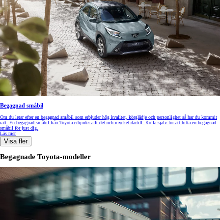
Begagnad småbil
Om du letar efter en begagnad småbil som erbjuder hög kvalitet, körglädje och personlighet så har du kommit
rätt. En begagnad småbil från Toyota erbjuder allt det och mycket därtill. Kolla själv för att hitta en begagnad
småbil för just dig.
Läs mer
Visa fler
Begagnade Toyota-modeller