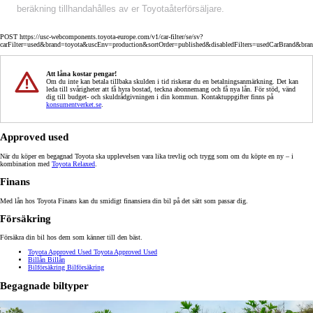
beräkning tillhandahålles av er Toyotaåterförsäljare.
POST https://usc-webcomponents.toyota-europe.com/v1/car-filter/se/sv?
carFilter=used&brand=toyota&uscEnv=production&sortOrder=published&disabledFilters=usedCarBrand&bra
Att låna kostar pengar!
Om du inte kan betala tillbaka skulden i tid riskerar du en betalningsanmärkning. Det kan
leda till svårigheter att få hyra bostad, teckna abonnemang och få nya lån. För stöd, vänd
dig till budget- och skuldrådgivningen i din kommun. Kontaktuppgifter finns på
konsumentverket.se
.
Approved used
När du köper en begagnad Toyota ska upplevelsen vara lika trevlig och trygg som om du köpte en ny – i
kombination med
Toyota Relaxed
.
Finans
Med lån hos Toyota Finans kan du smidigt finansiera din bil på det sätt som passar dig.
Försäkring
Försäkra din bil hos dem som känner till den bäst.
Toyota Approved Used
Toyota Approved Used
Billån
Billån
Bilförsäkring
Bilförsäkring
Begagnade biltyper