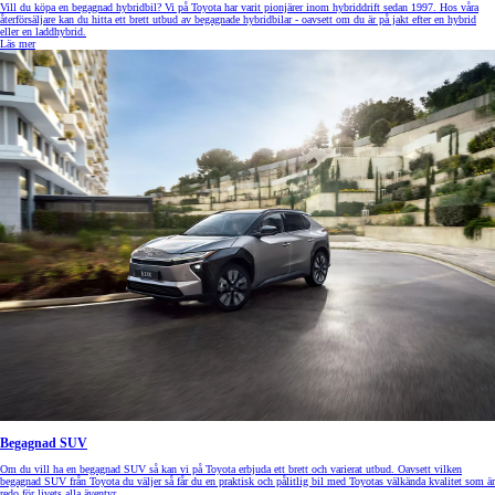
Vill du köpa en begagnad hybridbil? Vi på Toyota har varit pionjärer inom hybriddrift sedan 1997. Hos våra
återförsäljare kan du hitta ett brett utbud av begagnade hybridbilar - oavsett om du är på jakt efter en hybrid
eller en laddhybrid.
Läs mer
Begagnad SUV
Om du vill ha en begagnad SUV så kan vi på Toyota erbjuda ett brett och varierat utbud. Oavsett vilken
begagnad SUV från Toyota du väljer så får du en praktisk och pålitlig bil med Toyotas välkända kvalitet som är
redo för livets alla äventyr.