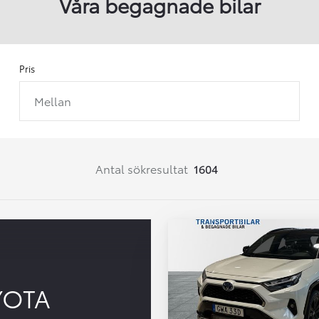
Våra begagnade bilar
Pris
Mellan
Från 257 900 kr
Från 2 535 kr/mån
Easy Billån
Corolla
Antal sökresultat
1604
HYBRID
YOTA