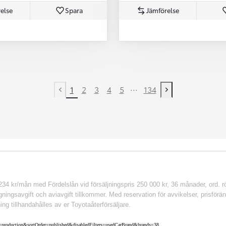
else
Spara
Jämförelse
...
1
2
3
4
5
134
Previous page
Next page
 kr/mån med Fördelslån vid försäljningspris 250 000 kr, 36 månader, ord. rör
ingsavgift och aviavgift tillkommer. Med reservation för avvikelser, prisföränd
ing tillhandahålles av er Toyotaåterförsäljare.
nv=production&sortOrder=published&disabledFilters=usedCarBrand&brands=38