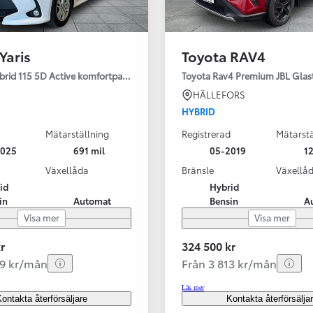
Yaris
Toyota RAV4
ybrid 115 5D Active komfortpaket
Toyota Rav4 Premium JBL Glas
HÄLLEFORS
HYBRID
Mätarställning
Registrerad
Mätarstä
2025
691 mil
05-2019
12
Växellåda
Bränsle
Växellå
id
Hybrid
in
Automat
Bensin
A
Visa mer
Visa mer
r
324 500 kr
99 kr/mån
Från 3 813 kr/mån
Läs mer
ontakta återförsäljare
Kontakta återförsälja