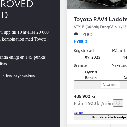
PROVED
ED
Toyota RAV4 Laddh
SBIL!
STYLE (306hk) Drag/V-hjul/L
i upp till 10 år eller 20 000
KRYLBO
 i kombination med Toyota
HYBRID
Registrerad
Mätarstä
Från 324 900 kr
09-2023
14
nda enligt en 145-punkts
Från 3 194 kr/mån
ista
Bränsle
Växellå
Hybrid
Toyota C-HR
naders vägassistans
Bensin
A
HYBRID & LADDHYBRID
Visa mer
409 900 kr
Från 4 920 kr/mån
Läs mer
Kontakta återförsälja