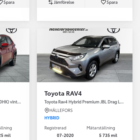
Spara
Jämförelse
Spara
Toyota Professio
När varje jobb r
Toyota RAV4
30HK) vinterhjul
Toyota Rav4 Hybrid Premium JBL Drag Led ramp V
HÄLLEFORS
HYBRID
llning
Registrerad
Mätarställning
25 mil
07-2020
5 735 mil