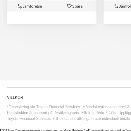
Jämförelse
Spara
Jämför
Från 852 900 kr
VILLKOR
*Finansiering via Toyota Financial Services: Månadskostnadsexempel 2 234
Restskulden är baserad på försäljningspris. Effektiv ränta 7,47%. Uppläggn
Toyota Financial Services. Ett bindande, utförligare och individuell beräkn
POST https://usc-webcomponents.toyota-europe.com/v1/car-filter/se/sv?carFilter=used&brand=toyota&uscE