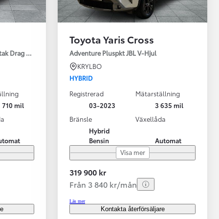
Toyota Yaris Cross
tak Drag Motorv Vhjul
Adventure Pluspkt JBL V-Hjul
KRYLBO
HYBRID
llning
Registrerad
Mätarställning
 710 mil
03-2023
3 635 mil
da
Bränsle
Växellåda
Hybrid
utomat
Bensin
Automat
Visa mer
319 900 kr
Från 3 840 kr/mån
Läs mer
re
Kontakta återförsäljare