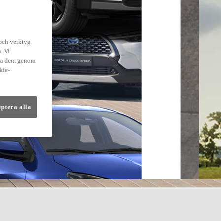
 och verktyg
. Vi
dra dem genom
kie-
eptera alla