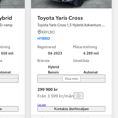
ybrid
Toyota Yaris Cross
ED-ramp
Toyota Yaris Cross 1,5 Hybrid Adventure Drag V-Hj
KRYLBO
HYBRID
llning
Registrerad
Mätarställning
Vi har Sveriges mest nöjda biläg
Nya elbil
 650 mil
04-2023
6 289 mil
Läs mer
Elbilar f
da
Bränsle
Växellåda
Hybrid
utomat
Bensin
Automat
Visa mer
299 900 kr
Från 3 599 kr/mån
Läs mer
re
Kontakta återförsäljare