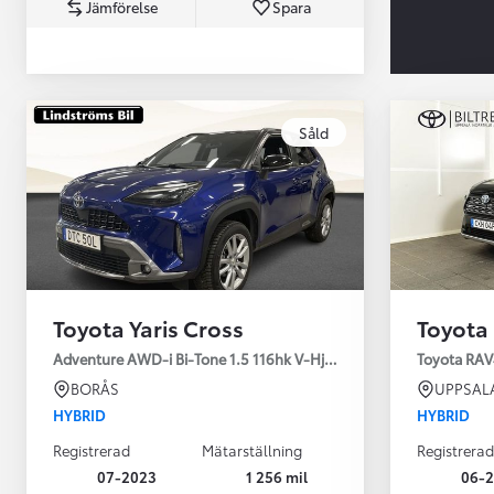
Jämförelse
Spara
Såld
Från 360 900 kr
Från 3 548 kr/mån
Toyota Yaris Cross
Toyota
Easy Billån
Toyota GR Supra
Adventure AWD-i Bi-Tone 1.5 116hk V-Hjul Drag JBL
Toyota RAV
BENSIN
BORÅS
UPPSAL
HYBRID
HYBRID
Registrerad
Mätarställning
Registrerad
07-2023
1 256 mil
06-2