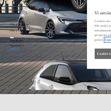
Vi använ
Cookies anvä
Från 479 900 kr
från tredje p
Från 3 333 kr/mån
rekommender
att klicka p
policy.
Cook
Easy Billån
Nya Aygo X
HYBRID
Cookie-i