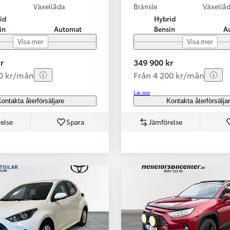
Växellåda
Bränsle
Växellå
id
Hybrid
in
Automat
Bensin
A
Visa mer
Visa mer
r
349 900 kr
70 kr/mån
Från 4 200 kr/mån
Läs mer
ontakta återförsäljare
Kontakta återförsälja
else
Spara
Jämförelse