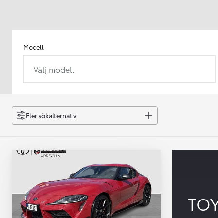
Modell
Välj modell
Från 238 900 kr
Från 2 349 kr/mån
Easy Billån
GR Yaris
Fler sökalternativ
BENSIN
TO