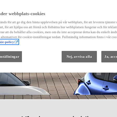
der webbplats-cookies
nds för att ge dig den bästa upplevelsen på vår webbplats, för att leverera tjänster
art, för att hjälpa oss att förstå och förbättra hur webbplatsen fungerar och för reklam
Från 569 900 kr
ar att du behåller alla cookies, men om du inte accepterar detta kan du enkelt än
Från 3 958 kr/mån
å alternativet för cookie-inställningar nedan. Fullständig information finns i vår coo
ie-policy
Yaris
HYBRID
nställningar
Nej, avvisa alla
Ja, acc