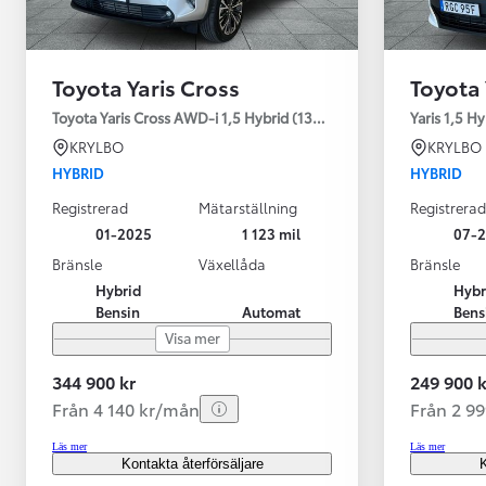
Toyota Yaris Cross
Toyota 
Toyota Yaris Cross AWD-i 1,5 Hybrid (130HK) Style V-hjul
Yaris 1,5 H
KRYLBO
KRYLBO
HYBRID
HYBRID
Registrerad
Mätarställning
Registrerad
01-2025
1 123 mil
07-
Bränsle
Växellåda
Bränsle
Hybrid
Hybr
Bensin
Automat
Bens
Visa mer
344 900 kr
249 900 k
Från 4 140 kr/mån
Från 2 9
Läs mer
Läs mer
Kontakta återförsäljare
K