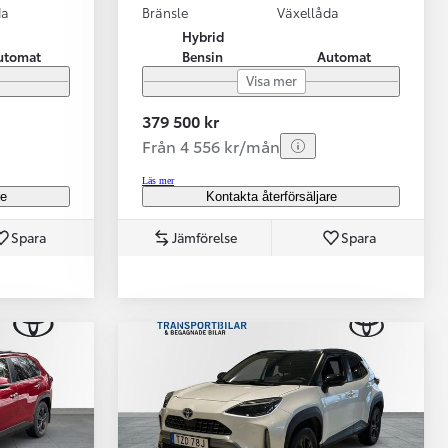
da
Bränsle
Växellåda
Hybrid
utomat
Bensin
Automat
Visa mer
379 500 kr
Från 4 556 kr/mån
Läs mer
re
Kontakta återförsäljare
Spara
Jämförelse
Spara