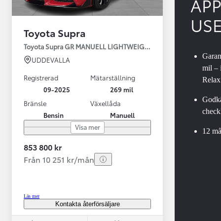
AP
US
Toyota Supra
Toyota Supra GR MANUELL LIGHTWEIGHT EVO / OMG LEV! MOM
Garant
UDDEVALLA
mil –
Registrerad
Mätarställning
Relax
09-2025
269 mil
Godkä
Bränsle
Växellåda
checkl
Bensin
Manuell
Från 599 900 kr
Visa mer
Nya Corolla Cross
12 må
HYBRID
853 800 kr
Från 10 251 kr/mån
Läs mer
Kontakta återförsäljare