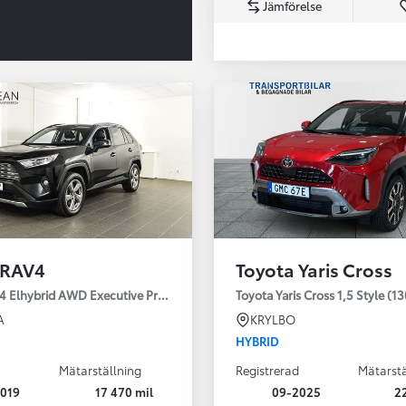
Jämförelse
Från 350 900 kr
Från 3 450 kr/mån
 RAV4
Toyota Yaris Cross
Easy Billån
Nya GR GT
4 Elhybrid AWD Executive Premium Drag 360-kamera JBL
Toyota Yaris Cross 1,5 Style (1
The soul lives on
A
KRYLBO
HYBRID
Mätarställning
Registrerad
Mätarstä
019
17 470 mil
09-2025
2