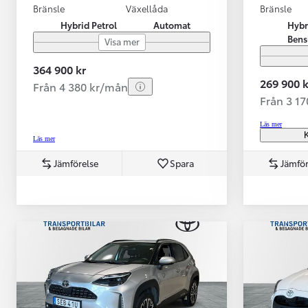
Bränsle
Växellåda
Bränsle
Hybrid Petrol
Automat
Hybr
Bens
Visa mer
364 900 kr
269 900 k
Från 4 380 kr/mån
Från 3 1
Läs mer
K
Läs mer
Jämförelse
Spara
Jämför