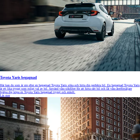
Toyota Yaris begagnad
Här kan du som är ute efter en begagnad Toyota Yaris söka och hitta din perfekta bil. En begagnad Toyota Yaris
är ett lika tryggt som roligt val av bil. Använd våra sökfilter för att hitta rätt bil och låt våra återförsäljare
hjälpa dig köpa en Toyota Yaris begagnad tryggt och enkelt.
Läs mer