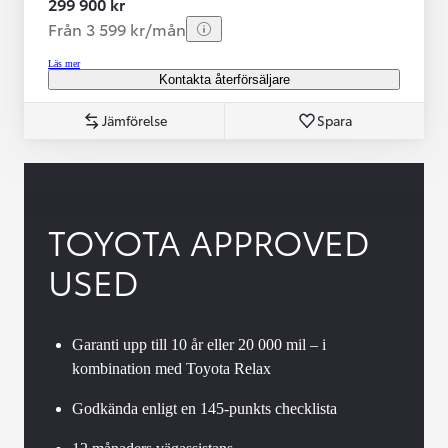
299 900 kr
Från 3 599 kr/mån
Läs mer
Kontakta återförsäljare
Jämförelse
Spara
TOYOTA APPROVED
USED
Garanti upp till 10 år eller 20 000 mil – i
kombination med Toyota Relax
Godkända enligt en 145-punkts checklista