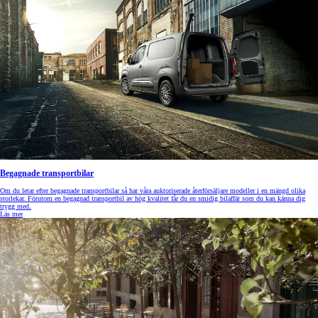
Begagnade transportbilar
Om du letar efter begagnade transportbilar så har våra auktoriserade återförsäljare modeller i en mängd olika
storlekar. Förutom en begagnad transportbil av hög kvalitet får du en smidig bilaffär som du kan känna dig
trygg med.
Läs mer