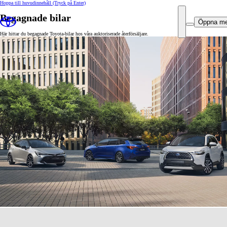
Hoppa till huvudinnehåll
(Tryck på Enter)
Begagnade bilar
Öppna m
Här hittar du begagnade Toyota-bilar hos våra auktoriserade återförsäljare.