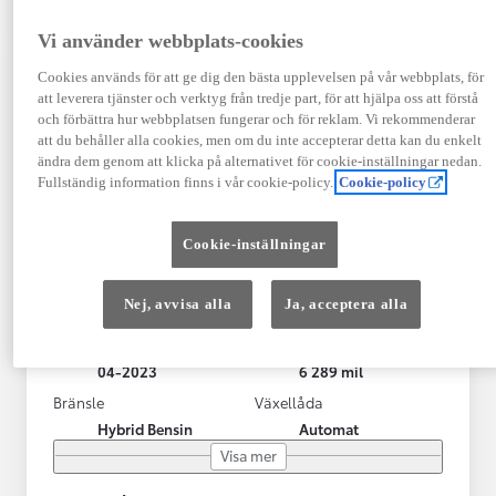
Vi använder webbplats-cookies
Cookies används för att ge dig den bästa upplevelsen på vår webbplats, för
att leverera tjänster och verktyg från tredje part, för att hjälpa oss att förstå
och förbättra hur webbplatsen fungerar och för reklam. Vi rekommenderar
att du behåller alla cookies, men om du inte accepterar detta kan du enkelt
ändra dem genom att klicka på alternativet för cookie-inställningar nedan.
Fullständig information finns i vår cookie-policy.
Cookie-policy
Toyota Yaris Cross
Cookie-inställningar
Toyota Yaris Cross 1,5 Hybrid Adventure Drag V-Hjul
KRYLBO
Nej, avvisa alla
Ja, acceptera alla
HYBRID
Registrerad
Mätarställning
04-2023
6 289 mil
Bränsle
Växellåda
Hybrid Bensin
Automat
Visa mer