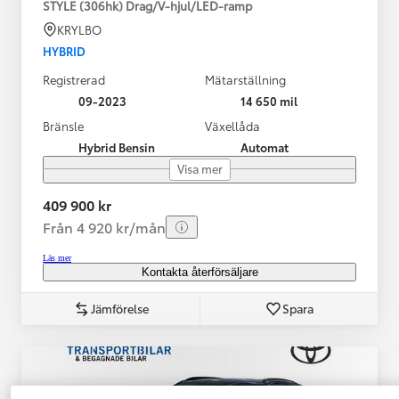
STYLE (306hk) Drag/V-hjul/LED-ramp
KRYLBO
HYBRID
Registrerad
Mätarställning
09-2023
14 650 mil
Bränsle
Växellåda
Hybrid Bensin
Automat
Visa mer
409 900 kr
Från 4 920 kr/mån
Läs mer
Kontakta återförsäljare
Jämförelse
Spara