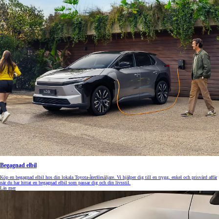
Begagnad elbil
Köp en begagnad elbil hos din lokala Toyota-återförsäljare. Vi hjälper dig till en trygg, enkel och prisvärd affär
när du har hittat en begagnad elbil som passar dig och din livsstil.
Läs mer