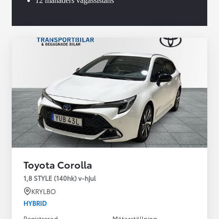
12 månaders vägassistans
Toyota Corolla
1,8 STYLE (140hk) v-hjul
KRYLBO
HYBRID
Registrerad
Mätarställning