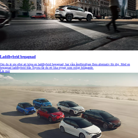
Laddhybrid begagnad
Om du är ute efter att köpa en laddhybrid begagnad, har våra återförsäljare flera alternativ för dig. Med en
begagnad laddhybrid från Toyota får du ett lika tryggt som roligt bilägande.
Läs mer