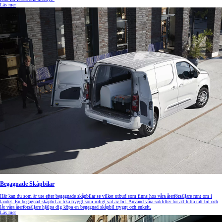
Läs mer
Begagnade Skåpbilar
Här kan du som är ute efter begagnade skåpbilar se vilket utbud som finns hos våra återförsäljare runt om i
landet. En begagnad skåpbil är lika tryggt som roligt val av bil. Använd våra sökfilter för att hitta rätt bil och
låt våra återförsäljare hjälpa dig köpa en begagnad skåpbil tryggt och enkelt.
Läs mer