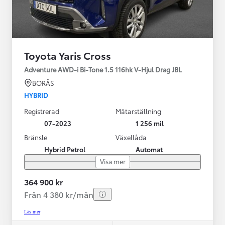
Toyota Yaris Cross
Adventure AWD-i Bi-Tone 1.5 116hk V-Hjul Drag JBL
BORÅS
HYBRID
Registrerad
Mätarställning
07-2023
1 256 mil
Bränsle
Växellåda
Hybrid Petrol
Automat
Visa mer
364 900 kr
Från 4 380 kr/mån
Läs mer