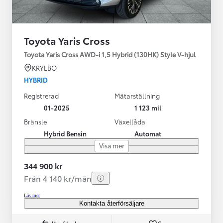
Toyota Yaris Cross
Toyota Yaris Cross AWD-i 1,5 Hybrid (130HK) Style V-hjul
KRYLBO
HYBRID
Registrerad
Mätarställning
01-2025
1 123 mil
Bränsle
Växellåda
Hybrid Bensin
Automat
Visa mer
344 900 kr
Från 4 140 kr/mån
Läs mer
Kontakta återförsäljare