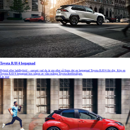
Toyota RAV4 begagnad
Hybrid eller laddhybrid – oavsett vad du är ute efter så finns det en begagnad Toyota RAV4 för dig. Köp en
Toyota RAV4 begagnad hos någon av våra många Toyota-återförsäljare.
Läs mer