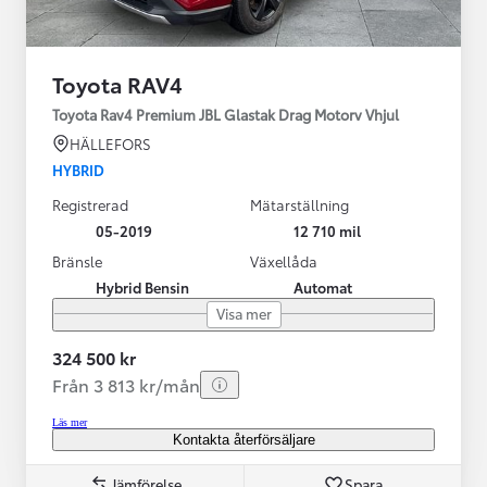
Toyota RAV4
Toyota Rav4 Premium JBL Glastak Drag Motorv Vhjul
HÄLLEFORS
HYBRID
Registrerad
Mätarställning
05-2019
12 710 mil
Bränsle
Växellåda
Hybrid Bensin
Automat
Visa mer
324 500 kr
Från 3 813 kr/mån
Läs mer
Kontakta återförsäljare
Jämförelse
Spara