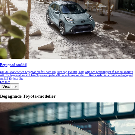
Begagnad småbil
Om du letar efter en begagnad småbil som erbjuder hög kvalitet, körglädje och personlighet så har du kommit
rätt. En begagnad småbil från Toyota erbjuder allt det och mycket därtill. Kolla själv för att hitta en begagnad
småbil för just dig.
Läs mer
Visa fler
Begagnade Toyota-modeller