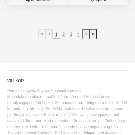
1
2
3
4
First Page
Previous page
Next page
Last Page
VILLKOR
*Finansiering via Toyota Financial Services:
Månadskostnadsexempel 2 234 kr/mån med Fördelslån vid
försäljningspris 250 000 kr, 36 månader, ord. rörlig ränta 6,69, 75 000
kr kontantinsats och 125 000 kr restskuld. Restskulden är baserad
på försäljningspris. Effektiv ränta 7,47%. Uppläggningsavgift och
aviavgift tillkommer. Med reservation för avvikelser, prisförändringar
och tryckfel. Detta är ett icke bindande finansieringsförslag från
Toyota Financial Services. Ett bindande, utförligare och individuell