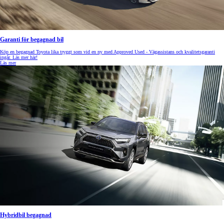
Garanti för begagnad bil
Köp en begagnad Toyota lika tryggt som vid en ny med Approved Used - Vägassistans och kvalitetsgaranti
ingår. Läs mer här!
Läs mer
Hybridbil begagnad