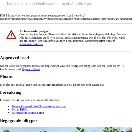
beräkning tillhandahålles av er Toyotaåterförsäljare.
POST https://usc-webcomponents.toyota-europe.com/v1/car-filter/se/sv?
carFilter=used&brand=toyota&uscEnv=production&sortOrder=published&disabledFilters=usedCarBrand&bra
Att låna kostar pengar!
Om du inte kan betala tillbaka skulden i tid riskerar du en betalningsanmärkning. Det kan
leda till svårigheter att få hyra bostad, teckna abonnemang och få nya lån. För stöd, vänd
dig till budget- och skuldrådgivningen i din kommun. Kontaktuppgifter finns på
konsumentverket.se
.
Approved used
När du köper en begagnad Toyota ska upplevelsen vara lika trevlig och trygg som om du köpte en ny – i
kombination med
Toyota Relaxed
.
Finans
Med lån hos Toyota Finans kan du smidigt finansiera din bil på det sätt som passar dig.
Försäkring
Försäkra din bil hos dem som känner till den bäst.
Toyota Approved Used
Toyota Approved Used
Billån
Billån
Bilförsäkring
Bilförsäkring
Begagnade biltyper