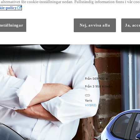
å alternativet för cookie-inställningar nedan. Fullständig information finns i vår coo
Instruktionsfilmer
ie-policy
Toyota C-HR Instruktionsfilmer
Yaris Instruktionsfilmer
Yaris Cross Instruktionsfilmer
Digital Smart Nyckel Instruktionsfi
nställningar
Nej, avvisa alla
Ja, acc
Från 569 900 kr
Från 3 958 kr/mån
Yaris
HYBRID