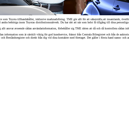
ce som Toyota tillhandahåller, inklusive marknadsföring. TME gör allt för att säkerställa att insamlande, överfö
 andra behöriga inom Toyotas distributionsnätverk. Du har rätt att när som helst få tillgång till dina personlig
 allt ansvar avseende sådan användarinformation, förbehåller sig TME rätten att då och då kontrollera sådan inf
n information som är särskilt viktig för god kundservice, främst från Centrala Bilregistret och från de auktoriser
och Beståndsregister och direkt från dig vid dina kontakter med företaget. Det gäller i första hand namn- och 
Från 257 900 kr
Från 2 535 kr/mån
Easy Billån
Corolla
HYBRID