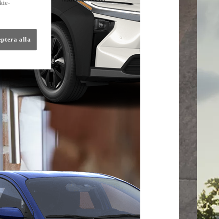
kie-
lmer
eptera alla