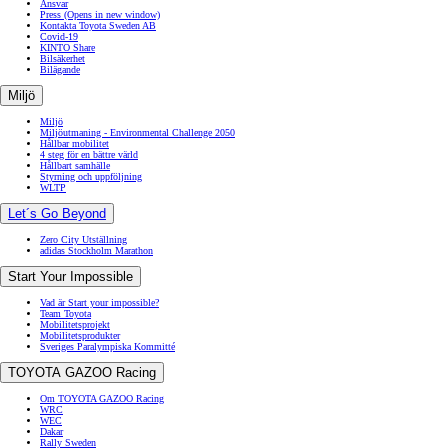
Toyota GR Supra
Ansvar
Press
(Opens in new window)
BENSIN
Kontakta Toyota Sweden AB
Covid-19
KINTO Share
Bilsäkerhet
Bilägande
Miljö
Miljö
Miljöutmaning - Environmental Challenge 2050
Hållbar mobilitet
4 steg för en bättre värld
Hållbart samhälle
Styrning och uppföljning
WLTP
Let´s Go Beyond
Zero City Utställning
adidas Stockholm Marathon
Start Your Impossible
Vad är Start your impossible?
Team Toyota
Mobilitetsprojekt
Mobilitetsprodukter
Sveriges Paralympiska Kommitté
TOYOTA GAZOO Racing
Om TOYOTA GAZOO Racing
WRC
WEC
Dakar
Rally Sweden