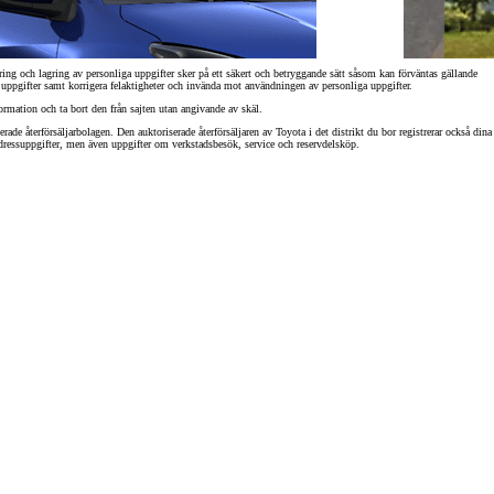
ring och lagring av personliga uppgifter sker på ett säkert och betryggande sätt såsom kan förväntas gällande
a uppgifter samt korrigera felaktigheter och invända mot användningen av personliga uppgifter.
ormation och ta bort den från sajten utan angivande av skäl.
ade återförsäljarbolagen. Den auktoriserade återförsäljaren av Toyota i det distrikt du bor registrerar också dina
adressuppgifter, men även uppgifter om verkstadsbesök, service och reservdelsköp.