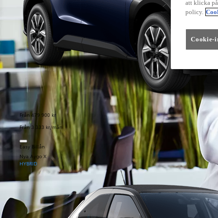
att klicka p
policy.
Cook
Cookie-i
Från 479 900 kr
Från 3 333 kr/mån
Easy Billån
Nya Aygo X
HYBRID