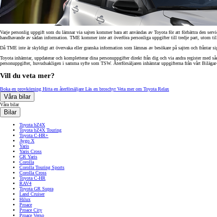
Varje personlig uppgift som du lämnar via sajten kommer bara att användas av Toyota för att förbättra den servi
handhavande av sådan information. TME kommer inte att överföra personliga uppgifter till tredje part, utom till
Då TME inte är skyldigt att övervaka eller granska information som lämnas av besökare på sajten och fråntar sig
Toyota inhämtar, uppdaterar och kompletterar dina personuppgifter direkt från dig och via andra register med såda
personuppgifter, huvudsakligen i samma syfte som TSW. Återförsäljaren inhämtar uppgifterna från vårt Bilägar- 
Vill du veta mer?
Boka en provkörning
Hitta en återförsäljare
Läs en broschyr
Veta mer om Toyota Relax
Våra bilar
Våra bilar
Bilar
Toyota bZ4X
Toyota bZ4X Touring
Toyota C-HR+
Från 238 900 kr
Aygo X
Yaris
Från 2 349 kr/mån
Yaris Cross
GR Yaris
Corolla
Corolla Touring Sports
Easy Billån
Corolla Cross
GR Yaris
Toyota C-HR
RAV4
BENSIN
Toyota GR Supra
Land Cruiser
Hilux
Proace
Proace City
Proace Verso