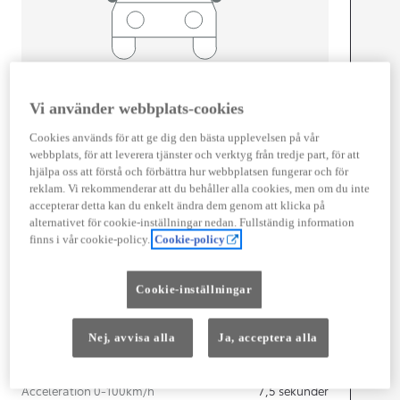
Width
1 860
mm
Vi använder webbplats-cookies
Cookies används för att ge dig den bästa upplevelsen på vår
webbplats, för att leverera tjänster och verktyg från tredje part, för att
Föbrukning
hjälpa oss att förstå och förbättra hur webbplatsen fungerar och för
reklam. Vi rekommenderar att du behåller alla cookies, men om du inte
Kombinerad Co2
0
g/km
accepterar detta kan du enkelt ändra dem genom att klicka på
alternativet för cookie-inställningar nedan. Fullständig information
finns i vår cookie-policy.
Cookie-policy
Motor
Effekt
150
kw (204 hk)
Cookie-inställningar
Nej, avvisa alla
Ja, acceptera alla
Prestanda
Topphastighet
160
km/h
Acceleration 0-100km/h
7,5
sekunder