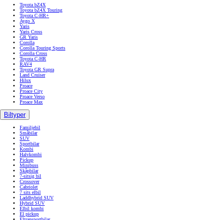
Toyota bZ4X
Toyota bZ4X Touring
Toyota C-HR+
Aygo X
Yaris
Yaris Cross
GR Yaris
Corolla
Corolla Touring Sports
Corolla Cross
Toyota C-HR
RAV4
Toyota GR Supra
Land Cruiser
Hilux
Proace
Proace City
Proace Verso
Proace Max
Biltyper
Familjebil
Småbilar
SUV
Sportbilar
Kombi
Halvkombi
Pickup
Minibuss
Skåpbilar
7-sitsig bil
Crossover
Cabriolet
7 sits elbil
Laddhybrid SUV
Hybrid SUV
Elbil kombi
El pickup
Eltransportbilar