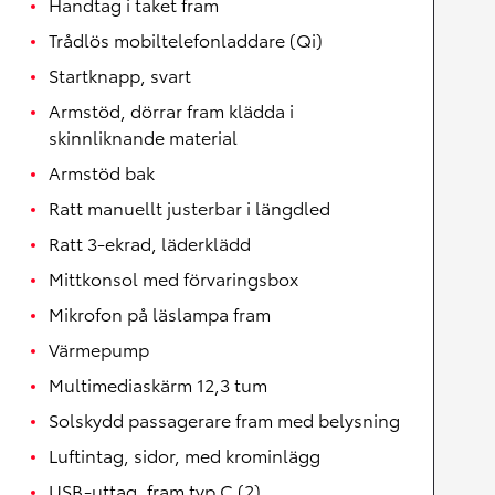
Handtag i taket fram
Trådlös mobiltelefonladdare (Qi)
Startknapp, svart
Armstöd, dörrar fram klädda i
skinnliknande material
Armstöd bak
Ratt manuellt justerbar i längdled
Ratt 3-ekrad, läderklädd
Mittkonsol med förvaringsbox
Mikrofon på läslampa fram
Värmepump
Multimediaskärm 12,3 tum
Solskydd passagerare fram med belysning
Luftintag, sidor, med krominlägg
USB-uttag, fram typ C (2)