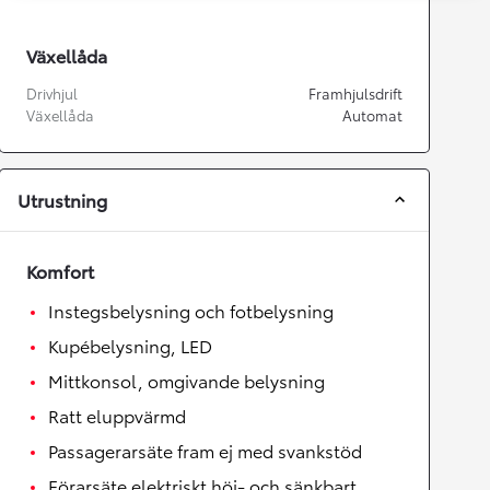
Växellåda
Drivhjul
Framhjulsdrift
Växellåda
Automat
Utrustning
Komfort
Instegsbelysning och fotbelysning
Kupébelysning, LED
Mittkonsol, omgivande belysning
Ratt eluppvärmd
Passagerarsäte fram ej med svankstöd
Förarsäte elektriskt höj- och sänkbart