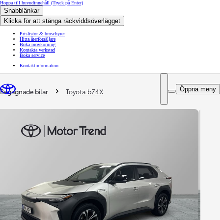
Hoppa till huvudinnehåll
(Tryck på Enter)
Snabblänkar
Klicka för att stänga räckviddsöverlägget
Prislistor & broschyrer
Hitta återförsäljare
Boka provkörning
Kontakta verkstad
Boka service
Kontaktinformation
You are here
:
Öppna meny
Begagnade bilar
Toyota bZ4X