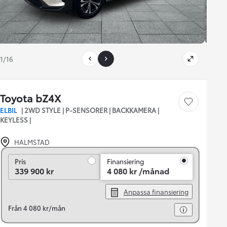
1/16
Toyota bZ4X
Save car
ELBIL
| 2WD STYLE | P-SENSORER | BACKKAMERA |
KEYLESS |
HALMSTAD
Pris
Pris
Finansiering
339 900 kr
4 080 kr /månad
Anpassa finansiering
Från 4 080 kr/mån