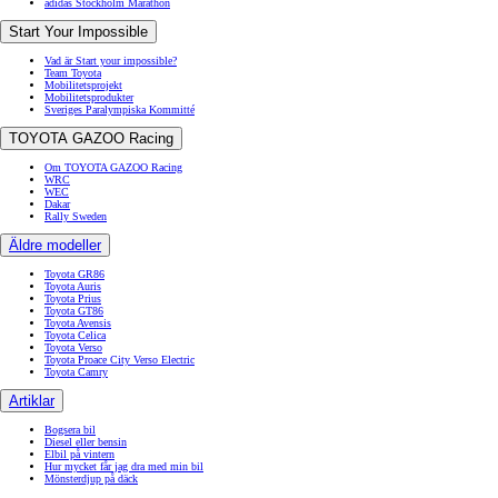
adidas Stockholm Marathon
Start Your Impossible
Vad är Start your impossible?
Team Toyota
Mobilitetsprojekt
Mobilitetsprodukter
Sveriges Paralympiska Kommitté
TOYOTA GAZOO Racing
Om TOYOTA GAZOO Racing
WRC
WEC
Dakar
Rally Sweden
Äldre modeller
Toyota GR86
Toyota Auris
Toyota Prius
Toyota GT86
Toyota Avensis
Toyota Celica
Toyota Verso
Toyota Proace City Verso Electric
Toyota Camry
Artiklar
Bogsera bil
Diesel eller bensin
Elbil på vintern
Hur mycket får jag dra med min bil
Mönsterdjup på däck