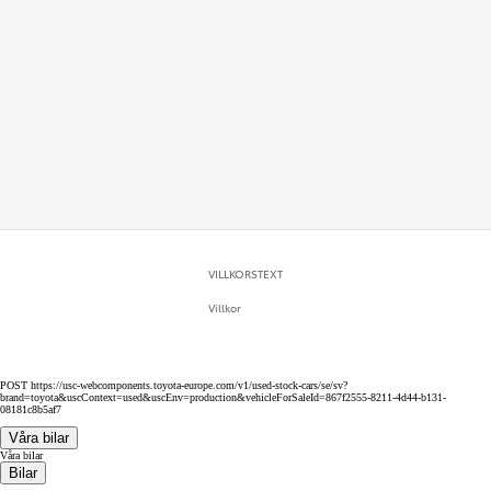
VILLKORSTEXT
Villkor
POST https://usc-webcomponents.toyota-europe.com/v1/used-stock-cars/se/sv?
brand=toyota&uscContext=used&uscEnv=production&vehicleForSaleId=867f2555-8211-4d44-b131-
08181c8b5af7
Våra bilar
Våra bilar
Bilar