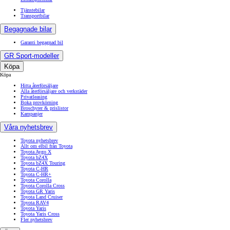
Tjänstebilar
Transportbilar
Begagnade bilar
Garanti begagnad bil
GR Sport-modeller
Köpa
Köpa
Hitta återförsäljare
Alla återförsäljare och verkstäder
Privatleasing
Boka provkörning
Broschyrer & prislistor
Kampanjer
Våra nyhetsbrev
Toyota nyhetsbrev
Allt om elbil från Toyota
Toyota Aygo X
Toyota bZ4X
Toyota bZ4X Touring
Toyota C-HR
Toyota C-HR+
Toyota Corolla
Toyota Corolla Cross
Toyota GR Yaris
Toyota Land Cruiser
Toyota RAV4
Toyota Yaris
Toyota Yaris Cross
Fler nyhetsbrev