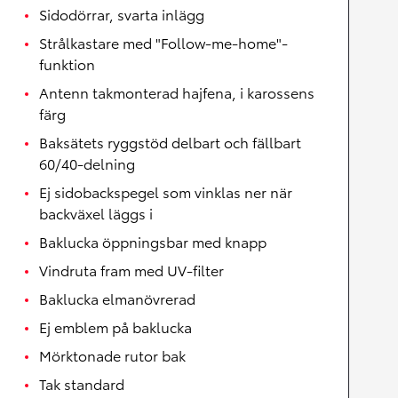
Sidodörrar, svarta inlägg
Strålkastare med "Follow-me-home"-
funktion
Antenn takmonterad hajfena, i karossens
färg
Baksätets ryggstöd delbart och fällbart
60/40-delning
Ej sidobackspegel som vinklas ner när
backväxel läggs i
Baklucka öppningsbar med knapp
Vindruta fram med UV-filter
Baklucka elmanövrerad
Ej emblem på baklucka
Mörktonade rutor bak
Tak standard