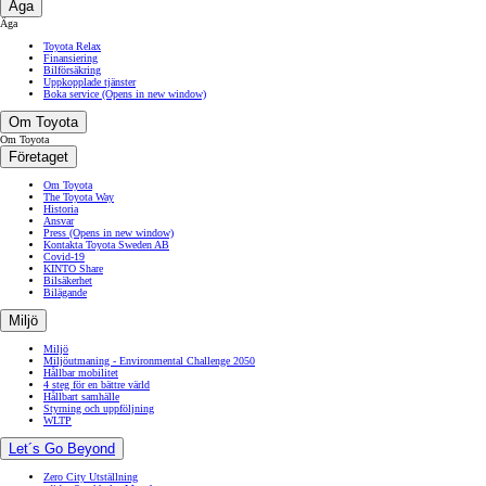
Äga
Äga
Toyota Relax
Finansiering
Bilförsäkring
Uppkopplade tjänster
Boka service
(Opens in new window)
Om Toyota
Om Toyota
Företaget
Om Toyota
The Toyota Way
Historia
Ansvar
Press
(Opens in new window)
Kontakta Toyota Sweden AB
Covid-19
KINTO Share
Bilsäkerhet
Bilägande
Miljö
Miljö
Miljöutmaning - Environmental Challenge 2050
Hållbar mobilitet
4 steg för en bättre värld
Hållbart samhälle
Styrning och uppföljning
WLTP
Let´s Go Beyond
Zero City Utställning