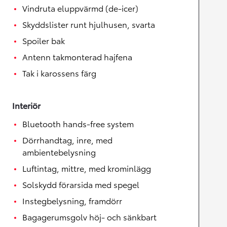
Vindruta eluppvärmd (de-icer)
Skyddslister runt hjulhusen, svarta
Spoiler bak
Antenn takmonterad hajfena
Tak i karossens färg
Interiör
Bluetooth hands-free system
Dörrhandtag, inre, med
ambientebelysning
Luftintag, mittre, med krominlägg
Solskydd förarsida med spegel
Instegbelysning, framdörr
Bagagerumsgolv höj- och sänkbart