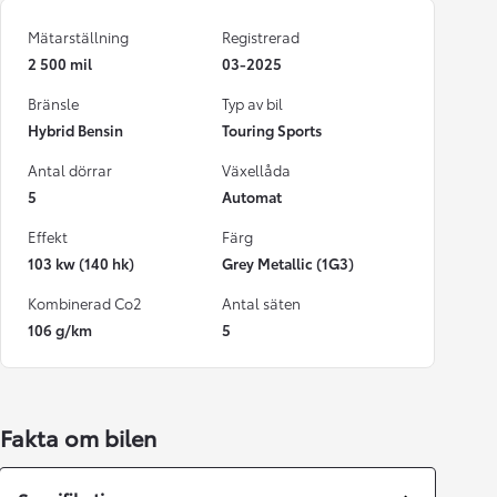
Mätarställning
Registrerad
2 500 mil
03-2025
Bränsle
Typ av bil
Hybrid Bensin
Touring Sports
Antal dörrar
Växellåda
5
Automat
Effekt
Färg
103 kw (140 hk)
Grey Metallic (1G3)
Kombinerad Co2
Antal säten
106 g/km
5
Fakta om bilen