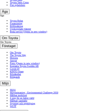
Toyota Yaris Cross
Fler nyhetsbrev
Äga
Äga
Toyota Relax
Finansiering
Bilförsäkring
Uppkopplade tjänster
Boka service
(Opens in new window)
Om Toyota
Om Toyota
Företaget
Om Toyota
The Toyota Way
Historia
Ansvar
Press
(Opens in new window)
Kontakta Toyota Sweden AB
Covid-19
KINTO Share
Bilsäkerhet
Bilägande
Miljö
Miljö
Miljöutmaning - Environmental Challenge 2050
Hållbar mobilitet
4 steg för en bättre värld
Hållbart samhälle
Styrning och uppföljning
WLTP