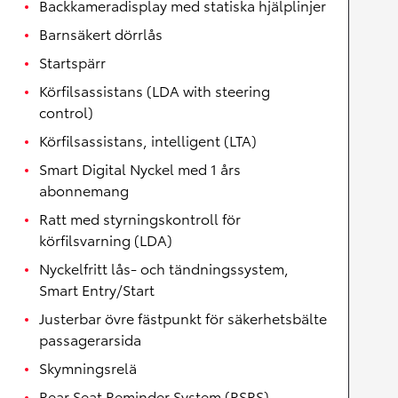
Backkameradisplay med statiska hjälplinjer
Barnsäkert dörrlås
Startspärr
Körfilsassistans (LDA with steering
control)
Körfilsassistans, intelligent (LTA)
Smart Digital Nyckel med 1 års
abonnemang
Ratt med styrningskontroll för
körfilsvarning (LDA)
Nyckelfritt lås- och tändningssystem,
Smart Entry/Start
Justerbar övre fästpunkt för säkerhetsbälte
passagerarsida
Skymningsrelä
Rear Seat Reminder System (RSRS)