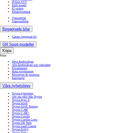
Hybrid SUV
Elbil kombi
El pickup
Eltransportbilar
Tjänstebilar
Transportbilar
Begagnade bilar
Garanti begagnad bil
GR Sport-modeller
Köpa
Köpa
Hitta återförsäljare
Alla återförsäljare och verkstäder
Privatleasing
Boka provkörning
Broschyrer & prislistor
Kampanjer
Våra nyhetsbrev
Toyota nyhetsbrev
Allt om elbil från Toyota
Toyota Aygo X
Toyota bZ4X
Toyota bZ4X Touring
Toyota C-HR
Toyota C-HR+
Toyota Corolla
Toyota Corolla Cross
Toyota GR Yaris
Toyota Land Cruiser
Toyota RAV4
Toyota Yaris