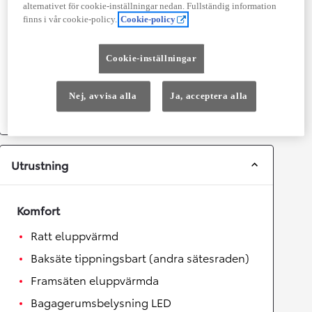
alternativet för cookie-inställningar nedan. Fullständig information
Topphastighet
180
km/h
finns i vår cookie-policy.
Cookie-policy
Acceleration 0-100km/h
9,4
sekunder
Cookie-inställningar
Växellåda
Drivhjul
Framhjulsdrift
Nej, avvisa alla
Ja, acceptera alla
Växellåda
Automat
Utrustning
Komfort
Ratt eluppvärmd
Baksäte tippningsbart (andra sätesraden)
Framsäten eluppvärmda
Bagagerumsbelysning LED