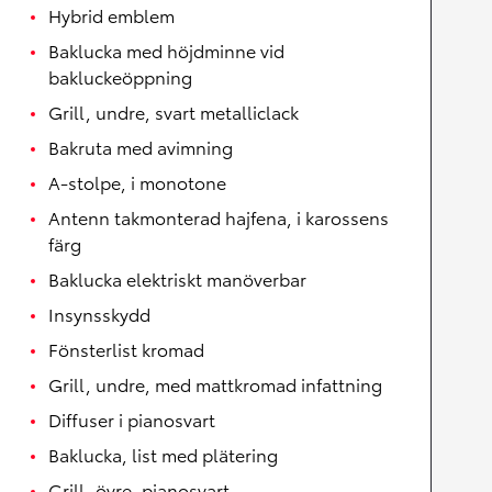
Hybrid emblem
Baklucka med höjdminne vid
bakluckeöppning
Grill, undre, svart metalliclack
Bakruta med avimning
A-stolpe, i monotone
Antenn takmonterad hajfena, i karossens
färg
Baklucka elektriskt manöverbar
Insynsskydd
Fönsterlist kromad
Grill, undre, med mattkromad infattning
Diffuser i pianosvart
Baklucka, list med plätering
Grill, övre, pianosvart