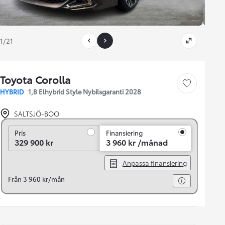
1/21
Toyota Corolla
Save car
HYBRID
1,8 Elhybrid Style Nybilsgaranti 2028
SALTSJÖ-BOO
Pris
Pris
Finansiering
329 900 kr
3 960 kr /månad
Anpassa finansiering
Från 3 960 kr/mån