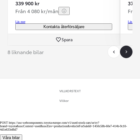
339 900 kr
379 9
Från 4 080 kr/mån
Från
Läs mer
Läs mer
Kontakta återförsäljare
Spara
8 liknande bilar
VILLKORSTEXT
Villkor
POST https://usc-webcomponents.toyota-europe.com/v1/used-stock-cars/se/sv?
brand=toyota&uscContext=used&uscEnv=production&vehicleForSaleId=1450c58b-60e7-414b-9c10-
4d1e633ef8d7
Våra bilar