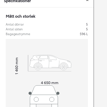
Specifikationer
Mått och storlek
Antal dörrar
5
Antal säten
5
Bagageutrymme
596
L
mm
1 460
Height
Length
4 650
mm