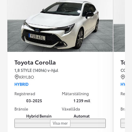
Toyota Corolla
Toy
1,8 STYLE (140hk) v-hjul
COROL
KRYLBO
KR
HYBRID
HYBR
Registrerad
Mätarställning
Regist
03-2025
1 239 mil
Bränsle
Växellåda
Bräns
Hybrid Bensin
Automat
Visa mer