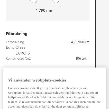
Width
1 790
mm
Föbrukning
Förbrukning
4,7
l/100 km
Euro Class
EURO 6
Kombinerad Co2
106
g/km
Motor
Vi använder webbplats-cookies
Cylindrar
4
Kapacitet
1 798
cc
Cookies används för att ge dig den bästa upplevelsen på vår
Effekt
103
kw (140 hk)
webbplats, för att leverera tjänster och verktyg från tredje part, för att
hjälpa oss att förstå och förbättra hur webbplatsen fungerar och för
reklam. Vi rekommenderar att du behåller alla cookies, men om du inte
Prestanda
accepterar detta kan du enkelt ändra dem genom att klicka på