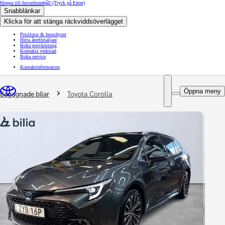
Hoppa till huvudinnehåll
(Tryck på Enter)
Snabblänkar
Klicka för att stänga räckviddsöverlägget
Prislistor & broschyrer
Hitta återförsäljare
Boka provkörning
Kontakta verkstad
Boka service
Kontaktinformation
You are here
:
Öppna meny
Begagnade bilar
Toyota Corolla