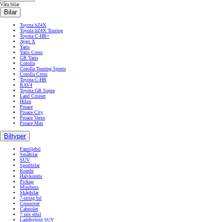
Våra bilar
Bilar
Toyota bZ4X
Toyota bZ4X Touring
Toyota C-HR+
Aygo X
Yaris
Yaris Cross
GR Yaris
Corolla
Corolla Touring Sports
Corolla Cross
Toyota C-HR
RAV4
Toyota GR Supra
Land Cruiser
Hilux
Proace
Proace City
Proace Verso
Proace Max
Biltyper
Familjebil
Småbilar
SUV
Sportbilar
Kombi
Halvkombi
Pickup
Minibuss
Skåpbilar
7-sitsig bil
Crossover
Cabriolet
7 sits elbil
Laddhybrid SUV