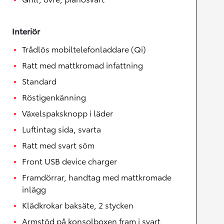
Interiör
Trådlös mobiltelefonladdare (Qi)
Ratt med mattkromad infattning
Standard
Röstigenkänning
Växelspaksknopp i läder
Luftintag sida, svarta
Ratt med svart söm
Front USB device charger
Framdörrar, handtag med mattkromade
inlägg
Klädkrokar baksäte, 2 stycken
Armstöd på konsolboxen fram i svart