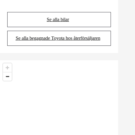
Se alla bilar
(Opens in new tab)
Se alla begagnade Toyota hos återförsäljaren
(Opens in new tab)