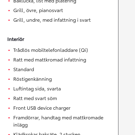
Baklucka, list med plätering
Grill, övre, pianosvart
Grill, undre, med infattning i svart
Interiör
Trådlös mobiltelefonladdare (Qi)
Ratt med mattkromad infattning
Standard
Röstigenkänning
Luftintag sida, svarta
Ratt med svart söm
Front USB device charger
Framdörrar, handtag med mattkromade
inlägg
Klädkrokar baksäte, 2 stycken