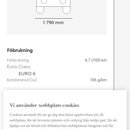
Width
1 790
mm
Föbrukning
Förbrukning
4,7
l/100 km
Euro Class
EURO 6
Kombinerad Co2
106
g/km
Motor
Vi använder webbplats-cookies
Cylindrar
4
Kapacitet
1 798
cc
Cookies används för att ge dig den bästa upplevelsen på vår
Effekt
103
kw (140 hk)
webbplats, för att leverera tjänster och verktyg från tredje part, för att
hjälpa oss att förstå och förbättra hur webbplatsen fungerar och för