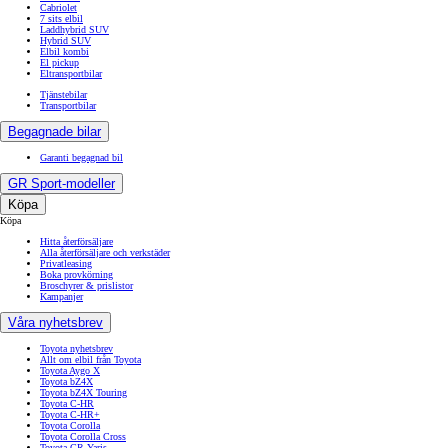
Cabriolet
7 sits elbil
Laddhybrid SUV
Hybrid SUV
Elbil kombi
El pickup
Eltransportbilar
Tjänstebilar
Transportbilar
Begagnade bilar
Garanti begagnad bil
GR Sport-modeller
Köpa
Köpa
Hitta återförsäljare
Alla återförsäljare och verkstäder
Privatleasing
Boka provkörning
Broschyrer & prislistor
Kampanjer
Våra nyhetsbrev
Toyota nyhetsbrev
Allt om elbil från Toyota
Toyota Aygo X
Toyota bZ4X
Toyota bZ4X Touring
Toyota C-HR
Toyota C-HR+
Toyota Corolla
Toyota Corolla Cross
Toyota GR Yaris