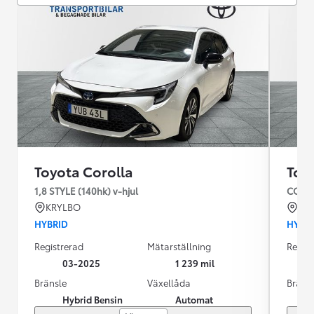
Toyota Corolla
Toy
1,8 STYLE (140hk) v-hjul
COROL
KRYLBO
KR
HYBRID
HYBR
Registrerad
Mätarställning
Regist
03-2025
1 239 mil
Bränsle
Växellåda
Bräns
Hybrid Bensin
Automat