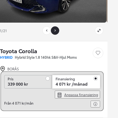
1/21
Toyota Corolla
Save car
HYBRID
Hybrid Style 1.8 140hk S&V-Hjul Moms
BORÅS
Pris
Pris
Finansiering
339 000 kr
4 071 kr /månad
Anpassa finansiering
Från 4 071 kr/mån