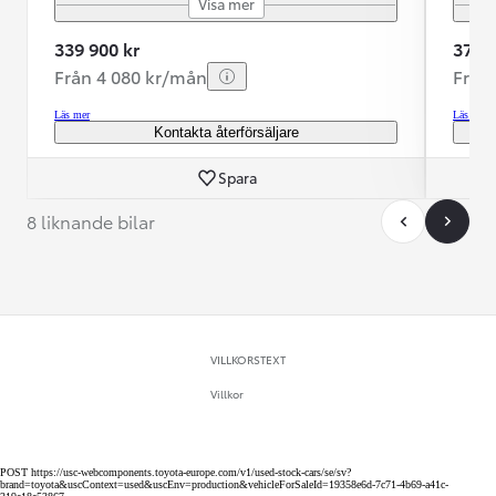
Visa mer
339 900 kr
379 9
Från 4 080 kr/mån
Från
Läs mer
Läs mer
Kontakta återförsäljare
Spara
8 liknande bilar
VILLKORSTEXT
Villkor
POST https://usc-webcomponents.toyota-europe.com/v1/used-stock-cars/se/sv?
brand=toyota&uscContext=used&uscEnv=production&vehicleForSaleId=19358e6d-7c71-4b69-a41c-