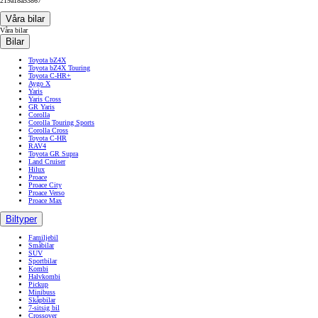
219a18a53867
Våra bilar
Våra bilar
Bilar
Toyota bZ4X
Toyota bZ4X Touring
Toyota C-HR+
Aygo X
Yaris
Yaris Cross
GR Yaris
Corolla
Corolla Touring Sports
Corolla Cross
Toyota C-HR
RAV4
Toyota GR Supra
Land Cruiser
Hilux
Proace
Proace City
Proace Verso
Proace Max
Biltyper
Familjebil
Småbilar
SUV
Sportbilar
Kombi
Halvkombi
Pickup
Minibuss
Skåpbilar
7-sitsig bil
Crossover