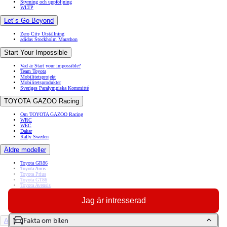
Styrning och uppföljning
WLTP
Let´s Go Beyond
Zero City Utställning
adidas Stockholm Marathon
Start Your Impossible
Vad är Start your impossible?
Team Toyota
Mobilitetsprojekt
Mobilitetsprodukter
Sveriges Paralympiska Kommitté
TOYOTA GAZOO Racing
Om TOYOTA GAZOO Racing
WRC
WEC
Dakar
Rally Sweden
Äldre modeller
Toyota GR86
Toyota Auris
Toyota Prius
Toyota GT86
Toyota Avensis
Toyota Celica
Toyota Verso
Jag är intresserad
Toyota Proace City Verso Electric
Toyota Camry
Fakta om bilen
Artiklar