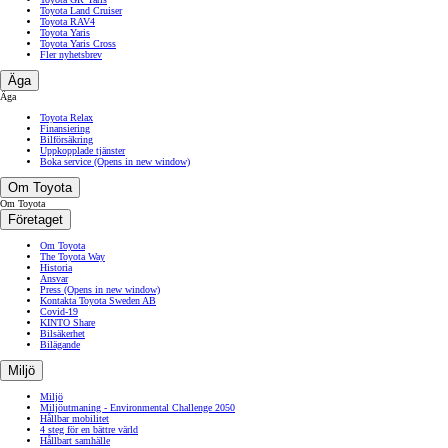
Toyota Land Cruiser
Toyota RAV4
Toyota Yaris
Toyota Yaris Cross
Fler nyhetsbrev
Äga
Äga
Toyota Relax
Finansiering
Bilförsäkring
Uppkopplade tjänster
Boka service
(Opens in new window)
Om Toyota
Om Toyota
Företaget
Om Toyota
The Toyota Way
Historia
Ansvar
Press
(Opens in new window)
Kontakta Toyota Sweden AB
Covid-19
KINTO Share
Bilsäkerhet
Bilägande
Miljö
Miljö
Miljöutmaning - Environmental Challenge 2050
Hållbar mobilitet
4 steg för en bättre värld
Hållbart samhälle