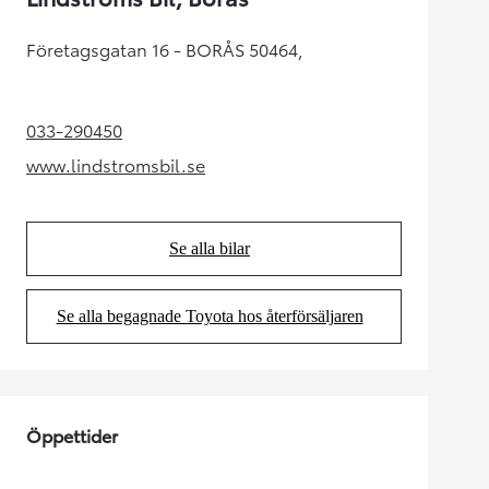
Företagsgatan 16 - BORÅS 50464,
033-290450
(Opens in new tab)
www.lindstromsbil.se
(Opens in new tab)
Se alla bilar
(Opens in new tab)
Se alla begagnade Toyota hos återförsäljaren
(Opens in new tab)
Öppettider