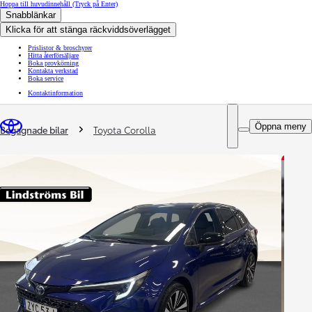
Hoppa till huvudinnehåll
(Tryck på Enter)
Snabblänkar
Klicka för att stänga räckviddsöverlägget
Prislistor & broschyrer
Hitta återförsäljare
Boka provkörning
Kontakta verkstad
Boka service
Kontaktinformation
You are here
:
Öppna meny
Begagnade bilar
Toyota Corolla