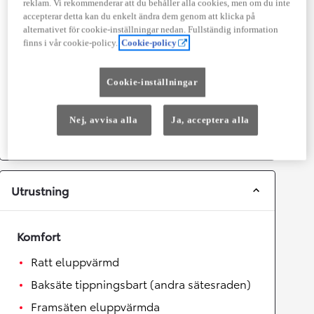
reklam. Vi rekommenderar att du behåller alla cookies, men om du inte
Prestanda
accepterar detta kan du enkelt ändra dem genom att klicka på
alternativet för cookie-inställningar nedan. Fullständig information
Topphastighet
180
km/h
finns i vår cookie-policy.
Cookie-policy
Acceleration 0-100km/h
9,4
sekunder
Cookie-inställningar
Växellåda
Nej, avvisa alla
Ja, acceptera alla
Drivhjul
Framhjulsdrift
Växellåda
Automat
Utrustning
Komfort
Ratt eluppvärmd
Baksäte tippningsbart (andra sätesraden)
Framsäten eluppvärmda