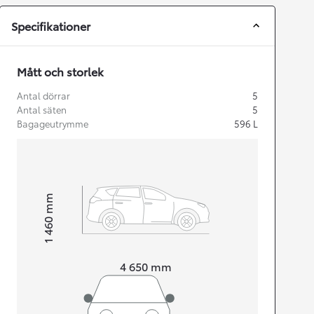
Specifikationer
Mått och storlek
Antal dörrar
5
Antal säten
5
Bagageutrymme
596
L
mm
1 460
Height
Length
4 650
mm