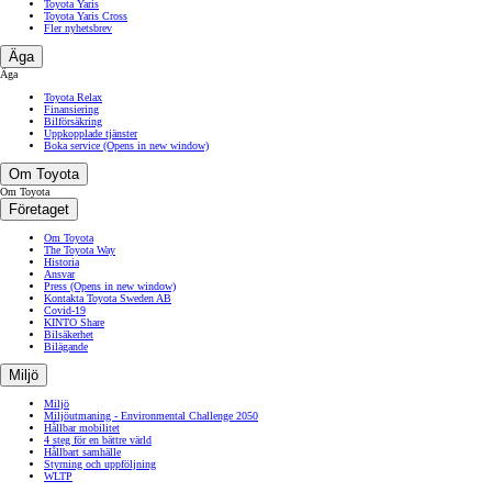
Toyota Yaris
Toyota Yaris Cross
Fler nyhetsbrev
Äga
Äga
Toyota Relax
Finansiering
Bilförsäkring
Uppkopplade tjänster
Boka service
(Opens in new window)
Om Toyota
Om Toyota
Företaget
Om Toyota
The Toyota Way
Historia
Ansvar
Press
(Opens in new window)
Kontakta Toyota Sweden AB
Covid-19
KINTO Share
Bilsäkerhet
Bilägande
Miljö
Miljö
Miljöutmaning - Environmental Challenge 2050
Hållbar mobilitet
4 steg för en bättre värld
Hållbart samhälle
Styrning och uppföljning
WLTP