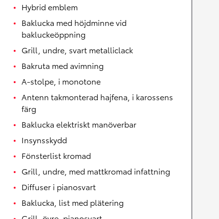
Hybrid emblem
Baklucka med höjdminne vid
bakluckeöppning
Grill, undre, svart metalliclack
Bakruta med avimning
A-stolpe, i monotone
Antenn takmonterad hajfena, i karossens
färg
Baklucka elektriskt manöverbar
Insynsskydd
Fönsterlist kromad
Grill, undre, med mattkromad infattning
Diffuser i pianosvart
Baklucka, list med plätering
Grill, övre, pianosvart