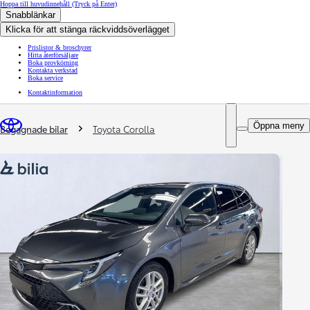
Hoppa till huvudinnehåll
(Tryck på Enter)
Snabblänkar
Klicka för att stänga räckviddsöverlägget
Prislistor & broschyrer
Hitta återförsäljare
Boka provkörning
Kontakta verkstad
Boka service
Kontaktinformation
You are here
:
Öppna meny
Begagnade bilar
Toyota Corolla