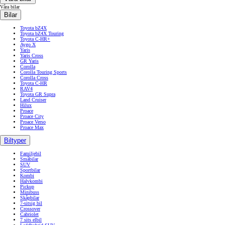
Våra bilar
Bilar
Toyota bZ4X
Toyota bZ4X Touring
Toyota C-HR+
Aygo X
Yaris
Yaris Cross
GR Yaris
Corolla
Corolla Touring Sports
Corolla Cross
Toyota C-HR
RAV4
Toyota GR Supra
Land Cruiser
Hilux
Proace
Proace City
Proace Verso
Proace Max
Biltyper
Familjebil
Småbilar
SUV
Sportbilar
Kombi
Halvkombi
Pickup
Minibuss
Skåpbilar
7-sitsig bil
Crossover
Cabriolet
7 sits elbil