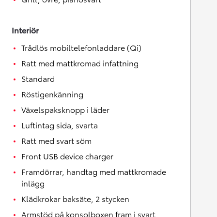
Interiör
Trådlös mobiltelefonladdare (Qi)
Ratt med mattkromad infattning
Standard
Röstigenkänning
Växelspaksknopp i läder
Luftintag sida, svarta
Ratt med svart söm
Front USB device charger
Framdörrar, handtag med mattkromade
inlägg
Klädkrokar baksäte, 2 stycken
Armstöd på konsolboxen fram i svart