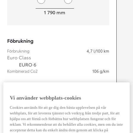
Width
1 790
mm
Föbrukning
Förbrukning
4,7
l/100 km
Euro Class
EURO 6
Kombinerad Co2
106
g/km
Motor
Vi använder webbplats-cookies
Cylindrar
4
Kapacitet
1 798
cc
Cookies används för att ge dig den bästa upplevelsen på vår
Effekt
103
kw (140 hk)
webbplats, för att leverera tjänster och verktyg från tredje part, för att
hjälpa oss att förstå och förbättra hur webbplatsen fungerar och för
reklam. Vi rekommenderar att du behåller alla cookies, men om du inte
Prestanda
accepterar detta kan du enkelt ändra dem genom att klicka på