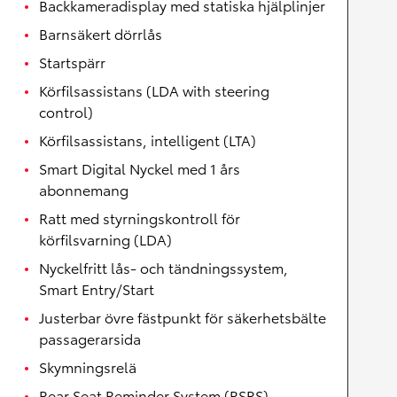
Backkameradisplay med statiska hjälplinjer
Barnsäkert dörrlås
Startspärr
Körfilsassistans (LDA with steering
control)
Körfilsassistans, intelligent (LTA)
Smart Digital Nyckel med 1 års
abonnemang
Ratt med styrningskontroll för
körfilsvarning (LDA)
Nyckelfritt lås- och tändningssystem,
Smart Entry/Start
Justerbar övre fästpunkt för säkerhetsbälte
passagerarsida
Skymningsrelä
Rear Seat Reminder System (RSRS)