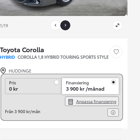
1/19
Toyota Corolla
Save car
HYBRID
COROLLA 1,8 HYBRID TOURING SPORTS STYLE
HUDDINGE
Pris
Pris
Finansiering
0 kr
3 900 kr /månad
Anpassa finansiering
Från 3 900 kr/mån