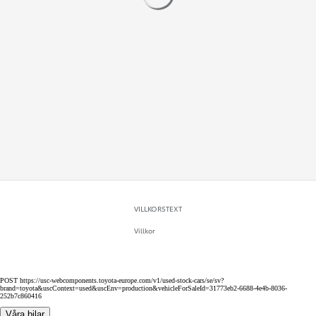
VILLKORSTEXT
Villkor
POST https://usc-webcomponents.toyota-europe.com/v1/used-stock-cars/se/sv?
brand=toyota&uscContext=used&uscEnv=production&vehicleForSaleId=31773eb2-6688-4e4b-8036-
252b7c860416
Våra bilar