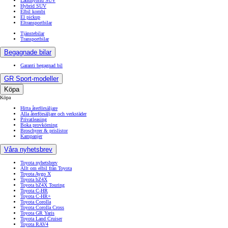
Laddhybrid SUV
Hybrid SUV
Elbil kombi
El pickup
Eltransportbilar
Tjänstebilar
Transportbilar
Begagnade bilar
Garanti begagnad bil
GR Sport-modeller
Köpa
Köpa
Hitta återförsäljare
Alla återförsäljare och verkstäder
Privatleasing
Boka provkörning
Broschyrer & prislistor
Kampanjer
Våra nyhetsbrev
Toyota nyhetsbrev
Allt om elbil från Toyota
Toyota Aygo X
Toyota bZ4X
Toyota bZ4X Touring
Toyota C-HR
Toyota C-HR+
Toyota Corolla
Toyota Corolla Cross
Toyota GR Yaris
Toyota Land Cruiser
Toyota RAV4