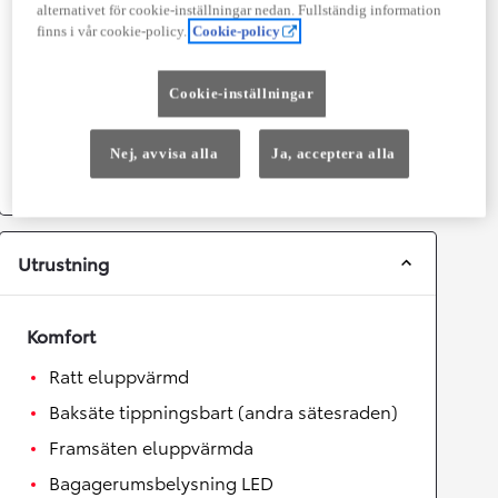
alternativet för cookie-inställningar nedan. Fullständig information
Topphastighet
180
km/h
finns i vår cookie-policy.
Cookie-policy
Acceleration 0-100km/h
9,4
sekunder
Cookie-inställningar
Växellåda
Drivhjul
Framhjulsdrift
Nej, avvisa alla
Ja, acceptera alla
Växellåda
Automat
Utrustning
Komfort
Ratt eluppvärmd
Baksäte tippningsbart (andra sätesraden)
Framsäten eluppvärmda
Bagagerumsbelysning LED