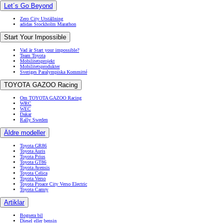
Let´s Go Beyond
Zero City Utställning
adidas Stockholm Marathon
Start Your Impossible
Vad är Start your impossible?
Team Toyota
Mobilitetsprojekt
Mobilitetsprodukter
Sveriges Paralympiska Kommitté
TOYOTA GAZOO Racing
Om TOYOTA GAZOO Racing
WRC
WEC
Dakar
Rally Sweden
Äldre modeller
Toyota GR86
Toyota Auris
Toyota Prius
Toyota GT86
Toyota Avensis
Toyota Celica
Toyota Verso
Toyota Proace City Verso Electric
Toyota Camry
Artiklar
Bogsera bil
Diesel eller bensin