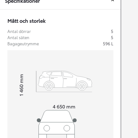
Specifikationer
Mått och storlek
Antal dörrar
5
Antal säten
5
Bagageutrymme
596
L
mm
1 460
Height
Length
4 650
mm