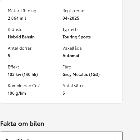
Mätarställning
Registrerad
2 864 mil
04-2025
Bränsle
Typ av bil
Hybrid Bensin
Touring Sports
Antal dörrar
Växellåda
5
Automat
Effekt
Färg
103 kw (140 hk)
Grey Metallic (1G3)
Kombinerad Co2
Antal säten
106 g/km
5
Fakta om bilen