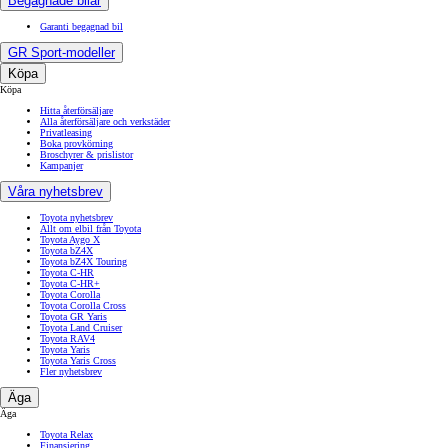
Begagnade bilar
Garanti begagnad bil
GR Sport-modeller
Köpa
Köpa
Hitta återförsäljare
Alla återförsäljare och verkstäder
Privatleasing
Boka provkörning
Broschyrer & prislistor
Kampanjer
Våra nyhetsbrev
Toyota nyhetsbrev
Allt om elbil från Toyota
Toyota Aygo X
Toyota bZ4X
Toyota bZ4X Touring
Toyota C-HR
Toyota C-HR+
Toyota Corolla
Toyota Corolla Cross
Toyota GR Yaris
Toyota Land Cruiser
Toyota RAV4
Toyota Yaris
Toyota Yaris Cross
Fler nyhetsbrev
Äga
Äga
Toyota Relax
Finansiering