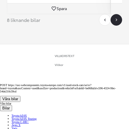
Spara
8 liknande bilar
VILLKORSTEXT
Villkor
POST https://usc-webcomponents.toyota-europe.com/v1/used-stock-cars/se/sv?
brand=toyota&uscContext=used&uscEnv=production&vehicleForSaleId=be068a5d-c596-4324-9fec-
54de210c39cd
Våra bilar
Våra bilar
Bilar
Toyota bZ4X
Toyota bZ4X Touring
Toyota C-HR+
Aygo X
Yaris