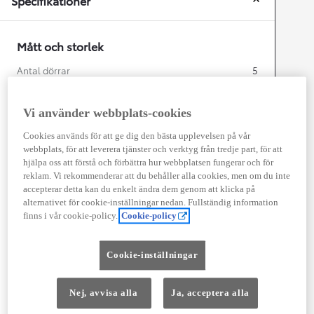
Specifikationer
Mått och storlek
Antal dörrar
5
Antal säten
3
Vi använder webbplats-cookies
Cookies används för att ge dig den bästa upplevelsen på vår
webbplats, för att leverera tjänster och verktyg från tredje part, för att
mm
hjälpa oss att förstå och förbättra hur webbplatsen fungerar och för
reklam. Vi rekommenderar att du behåller alla cookies, men om du inte
2 522
accepterar detta kan du enkelt ändra dem genom att klicka på
Height
alternativet för cookie-inställningar nedan. Fullständig information
finns i vår cookie-policy.
Cookie-policy
Length
5 998
mm
Cookie-inställningar
Nej, avvisa alla
Ja, acceptera alla