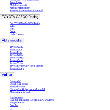
Team Toyota
Mobilitetsprojekt
Mobilitetsprodukter
Sveriges Paralympiska Kommitté
TOYOTA GAZOO Racing
Om TOYOTA GAZOO Racing
WRC
WEC
Dakar
Rally Sweden
Äldre modeller
Toyota GR86
Toyota Auris
Toyota Prius
Toyota GT86
Toyota Avensis
Toyota Celica
Toyota Verso
Toyota Proace City Verso Electric
Toyota Camry
Artiklar
Bogsera bil
Diesel eller bensin
Elbil på vintern
Hur mycket får jag dra med min bil
Mönsterdjup på däck
Kontakta oss
Håll dig uppdaterad
(Opens in new window)
Tillgänglighet
Data Act