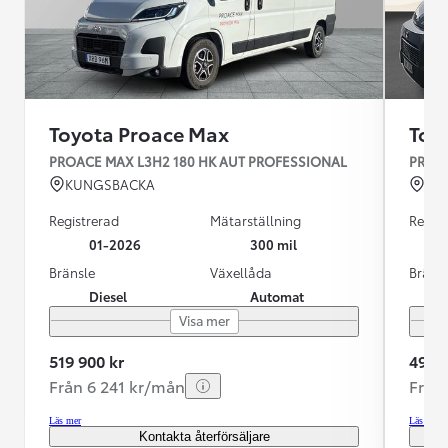
Toyota Proace Max
Toy
PROACE MAX L3H2 180 HK AUT PROFESSIONAL
PROAC
KUNGSBACKA
VÄ
Registrerad
Mätarställning
Regist
01-2026
300 mil
Bränsle
Växellåda
Bräns
Diesel
Automat
Visa mer
519 900 kr
499 9
Från 6 241 kr/mån
Från
Läs mer
Läs mer
Kontakta återförsäljare