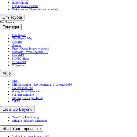
Bilförsäkring
Uppkopplade tjänster
Boka service
(Opens in new window)
Om Toyota
Om Toyota
Företaget
Om Toyota
The Toyota Way
Historia
Ansvar
Press
(Opens in new window)
Kontakta Toyota Sweden AB
Covid-19
KINTO Share
Bilsäkerhet
Bilägande
Miljö
Miljö
Miljöutmaning - Environmental Challenge 2050
Hållbar mobilitet
4 steg för en bättre värld
Hållbart samhälle
Styrning och uppföljning
WLTP
Let´s Go Beyond
Zero City Utställning
adidas Stockholm Marathon
Start Your Impossible
Vad är Start your impossible?