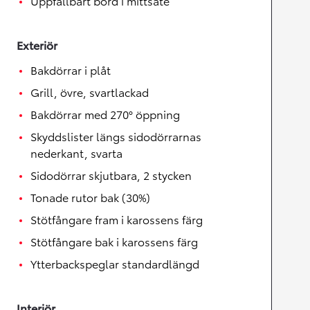
Uppfällbart bord i mittsäte
Exteriör
Bakdörrar i plåt
Grill, övre, svartlackad
Bakdörrar med 270° öppning
Skyddslister längs sidodörrarnas
nederkant, svarta
Sidodörrar skjutbara, 2 stycken
Tonade rutor bak (30%)
Stötfångare fram i karossens färg
Stötfångare bak i karossens färg
Ytterbackspeglar standardlängd
Interiör