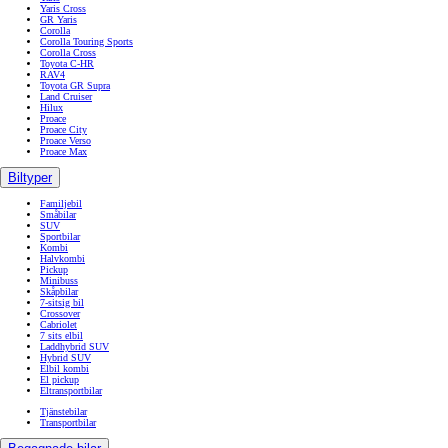
Yaris Cross
GR Yaris
Corolla
Corolla Touring Sports
Corolla Cross
Toyota C-HR
RAV4
Toyota GR Supra
Land Cruiser
Hilux
Proace
Proace City
Proace Verso
Proace Max
Biltyper
Familjebil
Småbilar
SUV
Sportbilar
Kombi
Halvkombi
Pickup
Minibuss
Skåpbilar
7-sitsig bil
Crossover
Cabriolet
7 sits elbil
Laddhybrid SUV
Hybrid SUV
Elbil kombi
El pickup
Eltransportbilar
Tjänstebilar
Transportbilar