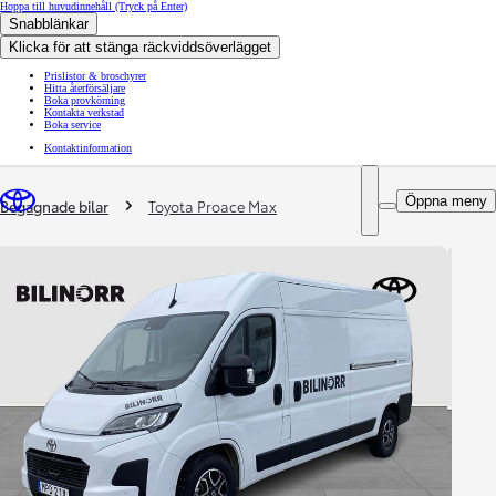
Hoppa till huvudinnehåll
(Tryck på Enter)
Snabblänkar
Klicka för att stänga räckviddsöverlägget
Prislistor & broschyrer
Hitta återförsäljare
Boka provkörning
Kontakta verkstad
Boka service
Kontaktinformation
You are here
:
Öppna meny
Begagnade bilar
Toyota Proace Max