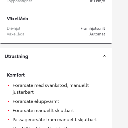
Topphastighet
161
km/h
Växellåda
Drivhjul
Framhjulsdrift
Växellåda
Automat
Utrustning
Komfort
Förarsäte med svankstöd, manuellt
justerbart
Förarsäte eluppvärmt
Förarsäte manuellt skjutbart
Passagerarsäte fram manuellt skjutbart