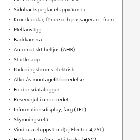
Sidobackspeglar eluppvärmda
Krockkuddar, förare och passagerare, fram
Mellanvägg
Backkamera
Automatiskt helljus (AHB)
Startknapp
Parkeringsbroms elektrisk
Alkolås montageförberedelse
Fordonsdatalogger
Reservhjul i underredet
Informationsdisplay, färg (TFT)
Skymningsrelä
Vindruta eluppvärmd(ej Electric 4,25T)
Hjälpsystem för start i backe (HAC)