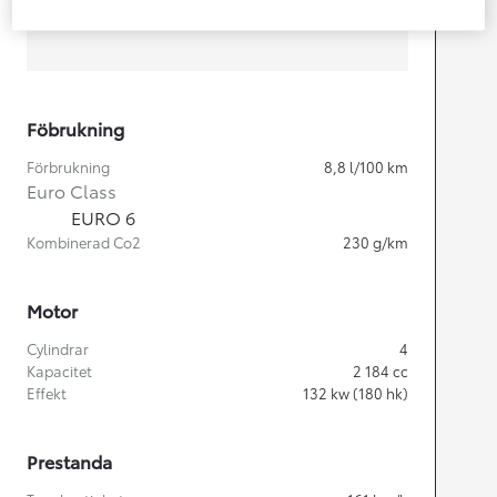
Width
2 050
mm
Föbrukning
Förbrukning
8,8
l/100 km
Euro Class
EURO 6
Kombinerad Co2
230
g/km
Motor
Cylindrar
4
Kapacitet
2 184
cc
Effekt
132
kw (180 hk)
Prestanda