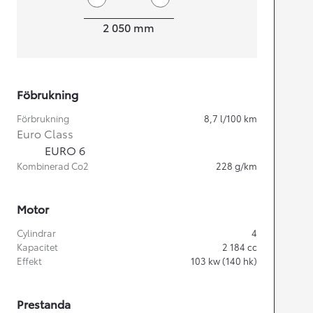
Width
2 050
mm
Föbrukning
Förbrukning
8,7
l/100 km
Euro Class
EURO 6
Kombinerad Co2
228
g/km
Motor
Cylindrar
4
Kapacitet
2 184
cc
Effekt
103
kw (140 hk)
Prestanda