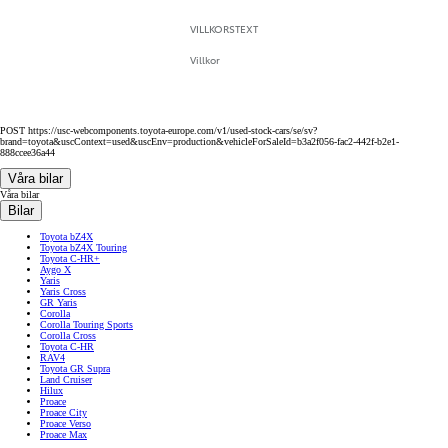
VILLKORSTEXT
Villkor
POST https://usc-webcomponents.toyota-europe.com/v1/used-stock-cars/se/sv?
brand=toyota&uscContext=used&uscEnv=production&vehicleForSaleId=b3a2f056-fac2-442f-b2e1-
888ccee36a44
Våra bilar
Våra bilar
Bilar
Toyota bZ4X
Toyota bZ4X Touring
Toyota C-HR+
Aygo X
Yaris
Yaris Cross
GR Yaris
Corolla
Corolla Touring Sports
Corolla Cross
Toyota C-HR
RAV4
Toyota GR Supra
Land Cruiser
Hilux
Proace
Proace City
Proace Verso
Proace Max