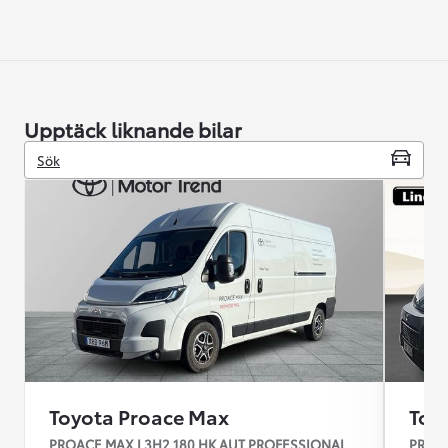
Upptäck liknande bilar
Sök
Toyota Proace Max
Toy
PROACE MAX L3H2 180 HK AUT PROFESSIONAL
PROAC