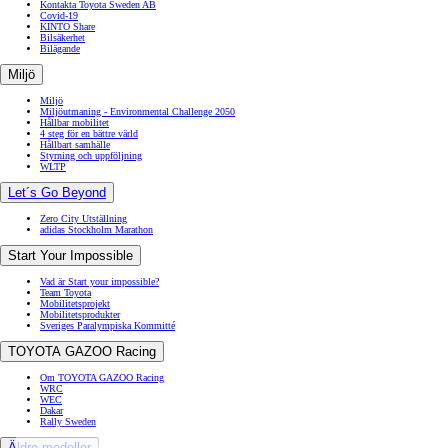
Kontakta Toyota Sweden AB
Covid-19
KINTO Share
Bilsäkerhet
Bilägande
Miljö
Miljö
Miljöutmaning - Environmental Challenge 2050
Hållbar mobilitet
4 steg för en bättre värld
Hållbart samhälle
Styrning och uppföljning
WLTP
Let´s Go Beyond
Zero City Utställning
adidas Stockholm Marathon
Start Your Impossible
Vad är Start your impossible?
Team Toyota
Mobilitetsprojekt
Mobilitetsprodukter
Sveriges Paralympiska Kommitté
TOYOTA GAZOO Racing
Om TOYOTA GAZOO Racing
WRC
WEC
Dakar
Rally Sweden
Äldre modeller