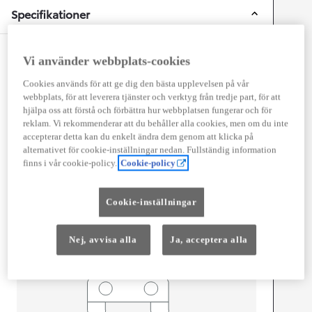
Specifikationer
Mått och storlek
Vi använder webbplats-cookies
Antal dörrar
5
Cookies används för att ge dig den bästa upplevelsen på vår
Antal säten
3
webbplats, för att leverera tjänster och verktyg från tredje part, för att
hjälpa oss att förstå och förbättra hur webbplatsen fungerar och för
reklam. Vi rekommenderar att du behåller alla cookies, men om du inte
accepterar detta kan du enkelt ändra dem genom att klicka på
alternativet för cookie-inställningar nedan. Fullständig information
finns i vår cookie-policy.
Cookie-policy
mm
2 522
Cookie-inställningar
Height
Length
5 998
mm
Nej, avvisa alla
Ja, acceptera alla