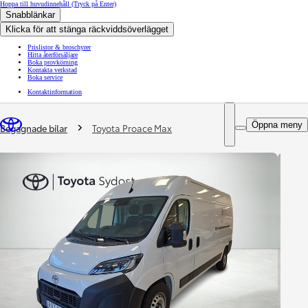
Hoppa till huvudinnehåll
(Tryck på Enter)
Snabblänkar
Klicka för att stänga räckviddsöverlägget
Prislistor & broschyrer
Hitta återförsäljare
Boka provkörning
Kontakta verkstad
Boka service
Kontaktinformation
You are here
:
Öppna meny
Begagnade bilar
Toyota Proace Max