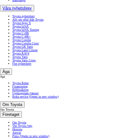
Kampanjer
Våra nyhetsbrev
Toyota nyhetsbrev
Allt om elbil från Toyota
Toyota Aygo X
Toyota bZ4X
Toyota bZ4X Touring
Toyota C-HR
Toyota C-HR+
Toyota Corolla
Toyota Corolla Cross
Toyota GR Yaris
Toyota Land Cruiser
Toyota RAV4
Toyota Yaris
Toyota Yaris Cross
Fler nyhetsbrev
Äga
Äga
Toyota Relax
Finansiering
Bilförsäkring
Uppkopplade tjänster
Boka service
(Opens in new window)
Om Toyota
Om Toyota
Företaget
Om Toyota
The Toyota Way
Historia
Ansvar
Press
(Opens in new window)