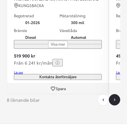
KUNGSBACKA
VÄ
Registrerad
Mätarställning
Regist
01-2026
300 mil
Bränsle
Växellåda
Bräns
Diesel
Automat
Visa mer
519 900 kr
499 9
Från 6 241 kr/mån
Från
Läs mer
Läs mer
Kontakta återförsäljare
Spara
8 liknande bilar