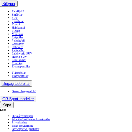
Biltyper
Familjebil
Småbilar
SUV
Sportbilar
Kombi
Halvkombi
Pickup
Minibuss
Skåpbilar
7-sitsig bil
Crossover
Cabriolet
7 sits elbil
Laddhybrid SUV
Hybrid SUV
Elbil kombi
El pickup
Eltransportbilar
Tjänstebilar
Transportbilar
Begagnade bilar
Garanti begagnad bil
GR Sport-modeller
Köpa
Köpa
Hitta återförsäljare
Alla återförsäljare och verkstäder
Privatleasing
Boka provkörning
Broschyrer & prislistor