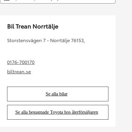
Bil Trean Norrtälje
Storstensvägen 7 - Norrtälje 76153,
0176-700170
(Opens in new tab)
biltrean.se
(Opens in new tab)
Se alla bilar
(Opens in new tab)
Se alla begagnade Toyota hos återförsäljaren
(Opens in new tab)