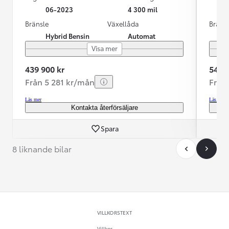
06-2023
4 300 mil
Bränsle
Växellåda
Bräns
Hybrid Bensin
Automat
Visa mer
439 900 kr
549 9
Från 5 281 kr/mån
Från
Läs mer
Läs mer
Kontakta återförsäljare
Spara
8 liknande bilar
VILLKORSTEXT
Villkor