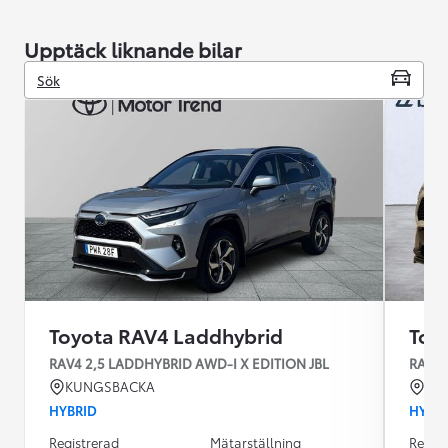
Upptäck liknande bilar
Sök
Toyota RAV4 Laddhybrid
Toy
RAV4 2,5 LADDHYBRID AWD-I X EDITION JBL
RAV4 
KUNGSBACKA
MA
HYBRID
HYBR
Registrerad
Mätarställning
Regist