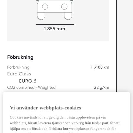
Width
1 855
mm
Föbrukning
Förbrukning
1
l/100 km
Euro Class
EURO 6
CO2 combined - Weighted
22
g/km
Motor
Vi använder webbplats-cookies
Cylindrar
4
Cookies används för att ge dig den bästa upplevelsen på vår
Kapacitet
2 487
cc
webbplats, för att leverera tjänster och verktyg från tredje part, för att
Effekt
225
kw (306 hk)
hjälpa oss att förstå och förbättra hur webbplatsen fungerar och för