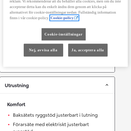
reklam. Vi rekommenderar att du behåller alla cookies, men om du inte
accepterar detta kan du enkelt ändra dem genom att klicka på
Prestanda
alternativet för cookie-inställningar nedan. Fullständig information
finns i vår cookie-policy.
Cookie-policy
Topphastighet
180
km/h
Acceleration 0-100km/h
6
sekunder
Cookie-inställningar
Växellåda
Nej, avvisa alla
Ja, acceptera alla
Drivhjul
Fyrhjulsdrift
Växellåda
Automat
Utrustning
Komfort
Baksätets ryggstöd justerbart i lutning
Förarsäte med elektriskt justerbart
ryggstöd