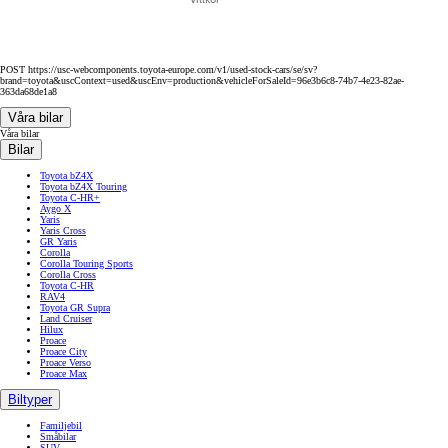
POST https://usc-webcomponents.toyota-europe.com/v1/used-stock-cars/se/sv?
brand=toyota&uscContext=used&uscEnv=production&vehicleForSaleId=96e3b6c8-74b7-4e23-82ae-
363da68de1a8
Våra bilar
Våra bilar
Bilar
Toyota bZ4X
Toyota bZ4X Touring
Toyota C-HR+
Aygo X
Yaris
Yaris Cross
GR Yaris
Corolla
Corolla Touring Sports
Corolla Cross
Toyota C-HR
RAV4
Toyota GR Supra
Land Cruiser
Hilux
Proace
Proace City
Proace Verso
Proace Max
Biltyper
Familjebil
Småbilar
SUV