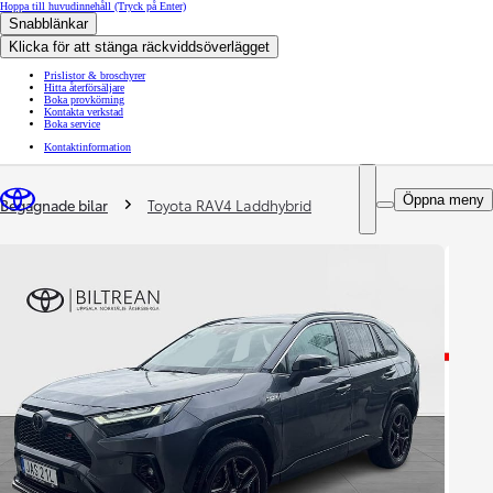
Hoppa till huvudinnehåll
(Tryck på Enter)
Snabblänkar
Klicka för att stänga räckviddsöverlägget
Prislistor & broschyrer
Hitta återförsäljare
Boka provkörning
Kontakta verkstad
Boka service
Kontaktinformation
You are here
:
Öppna meny
Begagnade bilar
Toyota RAV4 Laddhybrid