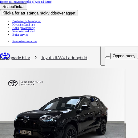
Hoppa till huvudinnehåll
(Tryck på Enter)
Snabblänkar
Klicka för att stänga räckviddsöverlägget
Prislistor & broschyrer
Hitta återförsäljare
Boka provkörning
Kontakta verkstad
Boka service
Kontaktinformation
You are here
:
Öppna meny
Begagnade bilar
Toyota RAV4 Laddhybrid