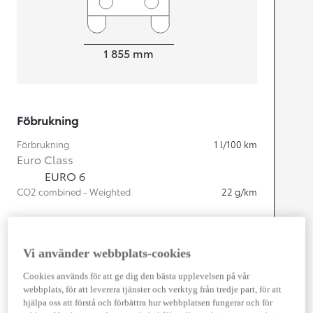
Width
1 855
mm
Föbrukning
Förbrukning
1
l/100 km
Euro Class
EURO 6
CO2 combined - Weighted
22
g/km
Motor
Vi använder webbplats-cookies
Cylindrar
4
Kapacitet
2 487
cc
Cookies används för att ge dig den bästa upplevelsen på vår
Effekt
225
kw (306 hk)
webbplats, för att leverera tjänster och verktyg från tredje part, för att
hjälpa oss att förstå och förbättra hur webbplatsen fungerar och för