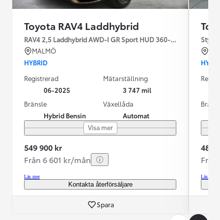
Toyota RAV4 Laddhybrid
Toy
RAV4 2,5 Laddhybrid AWD-I GR Sport HUD 360-kamera JBL
Style
MALMÖ
KR
HYBRID
HYBR
Registrerad
Mätarställning
Regist
06-2025
3 747 mil
Bränsle
Växellåda
Bräns
Hybrid Bensin
Automat
Visa mer
549 900 kr
489 0
Från 6 601 kr/mån
Från
Läs mer
Läs mer
Kontakta återförsäljare
Spara