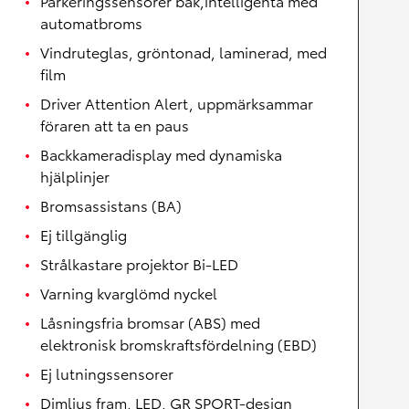
Parkeringssensorer bak,intelligenta med
automatbroms
Vindruteglas, gröntonad, laminerad, med
film
Driver Attention Alert, uppmärksammar
föraren att ta en paus
Backkameradisplay med dynamiska
hjälplinjer
Bromsassistans (BA)
Ej tillgänglig
Strålkastare projektor Bi-LED
Varning kvarglömd nyckel
Låsningsfria bromsar (ABS) med
elektronisk bromskraftsfördelning (EBD)
Ej lutningssensorer
Dimljus fram, LED, GR SPORT-design