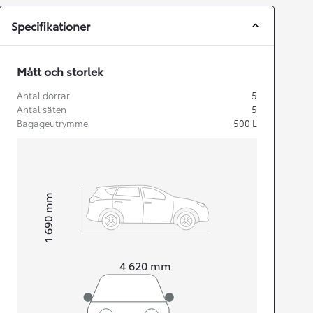
Specifikationer
Mått och storlek
Antal dörrar
5
Antal säten
5
Bagageutrymme
500
L
mm
1 690
Height
Length
4 620
mm