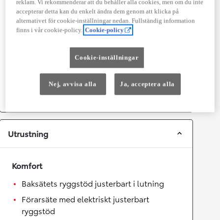
reklam. Vi rekommenderar att du behåller alla cookies, men om du inte
Prestanda
accepterar detta kan du enkelt ändra dem genom att klicka på
alternativet för cookie-inställningar nedan. Fullständig information
Topphastighet
180
km/h
finns i vår cookie-policy.
Cookie-policy
Acceleration 0-100km/h
6
sekunder
Cookie-inställningar
Växellåda
Nej, avvisa alla
Ja, acceptera alla
Drivhjul
Fyrhjulsdrift
Växellåda
Automat
Utrustning
Komfort
Baksätets ryggstöd justerbart i lutning
Förarsäte med elektriskt justerbart
ryggstöd