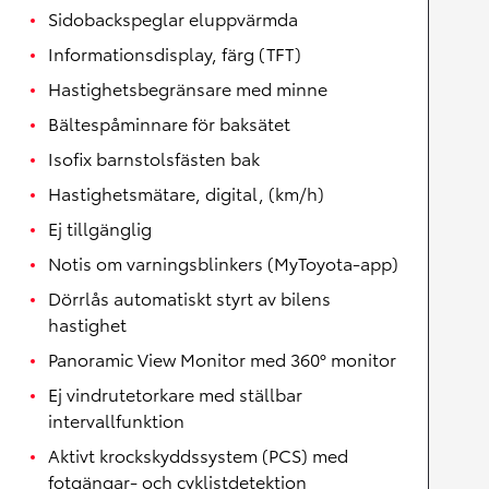
Sidobackspeglar eluppvärmda
Informationsdisplay, färg (TFT)
Hastighetsbegränsare med minne
Bältespåminnare för baksätet
Isofix barnstolsfästen bak
Hastighetsmätare, digital, (km/h)
Ej tillgänglig
Notis om varningsblinkers (MyToyota-app)
Dörrlås automatiskt styrt av bilens
hastighet
Panoramic View Monitor med 360° monitor
Ej vindrutetorkare med ställbar
intervallfunktion
Aktivt krockskyddssystem (PCS) med
fotgängar- och cyklistdetektion