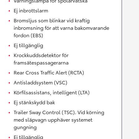
Varningslampa för spolarvätska
Ej inbrottslarm
Bromsljus som blinkar vid kraftig
inbromsning för att varna bakomvarande
fordon (EBS)
Ej tillgänglig
Krockkuddsdetektor för
framsätespassagerarna
Rear Cross Traffic Alert (RCTA)
Antisladdsystem (VSC)
Körfilsassistans, intelligent (LTA)
Ej stänkskydd bak
Trailer Sway Control (TSC). Vid körning
med släpvagn upphäver systemet
gungning
Ej tillgänglig